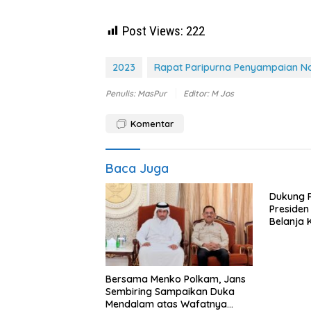
Post Views:
222
2023
Rapat Paripurna Penyampaian No
Penulis: MasPur
Editor: M Jos
Komentar
Baca Juga
Dukung 
Preside
Belanja 
Menguta
Pelaku 
Bersama Menko Polkam, Jans
Sembiring Sampaikan Duka
Mendalam atas Wafatnya