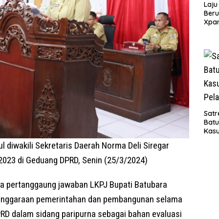
Laju
Beru
Xpa
yang
Jala
Satr
Bat
Kasu
Pel
 diwakili Sekretaris Daerah Norma Deli Siregar
023 di Geduang DPRD, Senin (25/3/2024)
a pertanggaung jawaban LKPJ Bupati Batubara
lenggaraan pemerintahan dan pembangunan selama
RD dalam sidang paripurna sebagai bahan evaluasi