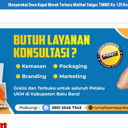
Merah Terharu Melihat Satgas TMMD Ke-129 Kodim 0208/Asahan Bekerja Sia