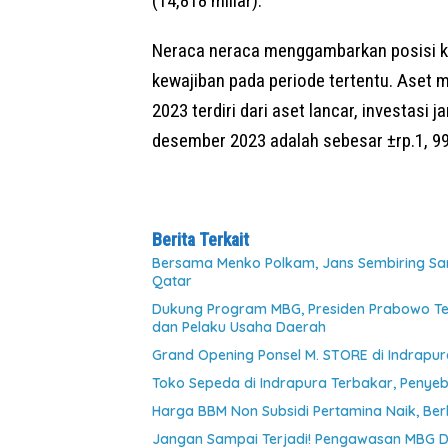
(14,818 miliar).
Neraca neraca menggambarkan posisi k
kewajiban pada periode tertentu. Aset 
2023 terdiri dari aset lancar, investasi 
desember 2023 adalah sebesar ±rp.1, 992 
Berita Terkait
Bersama Menko Polkam, Jans Sembiring S
Qatar
Dukung Program MBG, Presiden Prabowo T
dan Pelaku Usaha Daerah
Grand Opening Ponsel M. STORE di Indrapur
Toko Sepeda di Indrapura Terbakar, Penyeba
Harga BBM Non Subsidi Pertamina Naik, Ber
Jangan Sampai Terjadi! Pengawasan MBG D