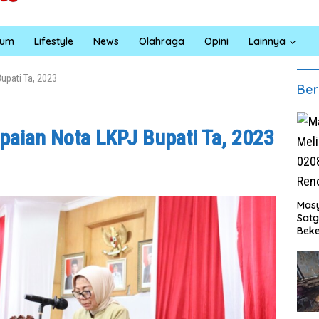
kum
Lifestyle
News
Olahraga
Opini
Lainnya
upati Ta, 2023
Ber
aian Nota LKPJ Bupati Ta, 2023
Masy
Sat
Beke
Al M