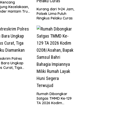
 Kencang
jung Kecelakaan,
Kurang dari 1×24 Jam,
nder Hantam Truk
Polsek Lima Puluh
 Berhenti di Bahu
Ringkus Pelaku Curas
n
eskrim Polres
u Bara Ungkap
s Curat, Tiga
aku Diamankan
Rumah Dibongkar
Satgas TMMD Ke-129
TA 2026 Kodim
0208/Asahan, Bapak
Samsul Bahri Bahagia