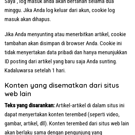
Saya”, log masuk anda akan bertahan selama dua
minggu. Jika Anda log keluar dari akun, cookie log
masuk akan dihapus.
Jika Anda menyunting atau menerbitkan artikel, cookie
tambahan akan disimpan di browser Anda. Cookie ini
tidak menyertakan data pribadi dan hanya menunjukkan
ID posting dari artikel yang baru saja Anda sunting.
Kadaluwarsa setelah 1 hari.
Konten yang disematkan dari situs
web lain
Teks yang disarankan:
Artikel-artikel di dalam situs ini
dapat menyertakan konten terembed (seperti video,
gambar, artikel, dll). Konten terembed dari situs web lain
akan berlaku sama dengan pengunjung yang