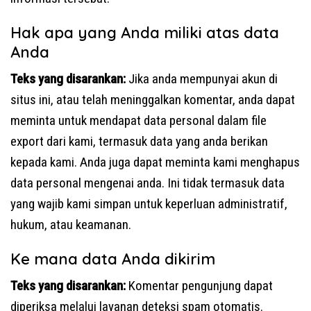
Hak apa yang Anda miliki atas data
Anda
Teks yang disarankan:
Jika anda mempunyai akun di
situs ini, atau telah meninggalkan komentar, anda dapat
meminta untuk mendapat data personal dalam file
export dari kami, termasuk data yang anda berikan
kepada kami. Anda juga dapat meminta kami menghapus
data personal mengenai anda. Ini tidak termasuk data
yang wajib kami simpan untuk keperluan administratif,
hukum, atau keamanan.
Ke mana data Anda dikirim
Teks yang disarankan:
Komentar pengunjung dapat
diperiksa melalui layanan deteksi spam otomatis.