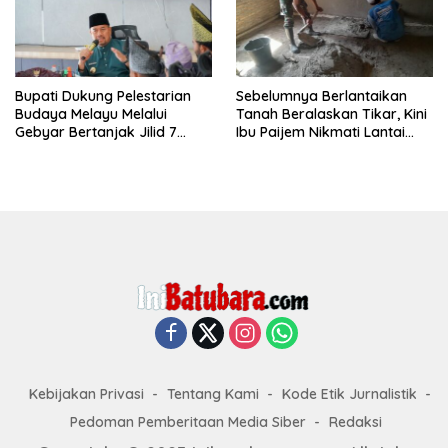
Bupati Dukung Pelestarian
Sebelumnya Berlantaikan
Budaya Melayu Melalui
Tanah Beralaskan Tikar, Kini
Gebyar Bertanjak Jilid 7
Ibu Paijem Nikmati Lantai
Tahun 2026
Rumah yang Layak Berkat
Satgas TMMD Ke-129 Kodim
0208/Asahan
Kebijakan Privasi
Tentang Kami
Kode Etik Jurnalistik
Pedoman Pemberitaan Media Siber
Redaksi