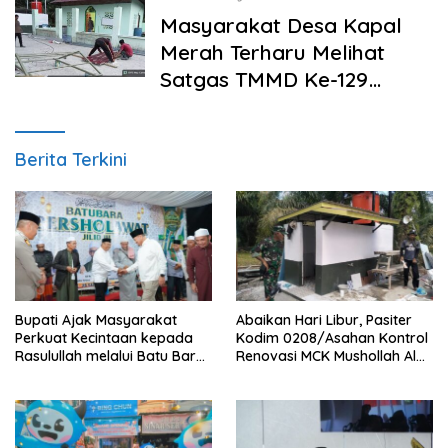
Masyarakat Desa Kapal
Merah Terharu Melihat
Satgas TMMD Ke-129
Kodim 0208/Asahan
Bekerja Siang Malam Demi
Renovasi Mushollah Al
Berita Terkini
Maghribi
Bupati Ajak Masyarakat
Abaikan Hari Libur, Pasiter
Perkuat Kecintaan kepada
Kodim 0208/Asahan Kontrol
Rasulullah melalui Batu Bara
Renovasi MCK Mushollah Al
Bersholawat
Maghribi