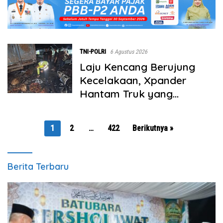
TNI-POLRI
6 Agustus 2026
Laju Kencang Berujung
Kecelakaan, Xpander
Hantam Truk yang
Berhenti di Bahu Jalan
Paginasi
1
2
…
422
Berikutnya »
pos
Berita Terbaru