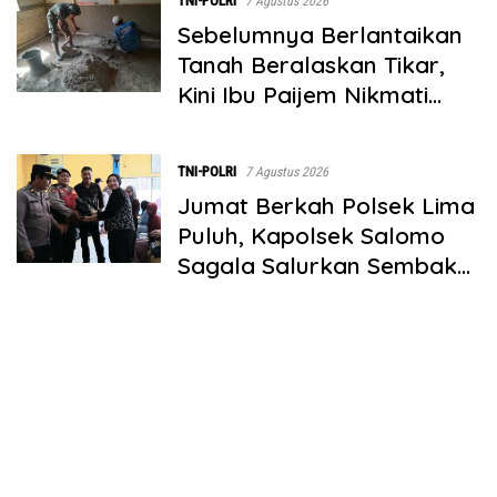
TNI-POLRI
7 Agustus 2026
Sebelumnya Berlantaikan
Tanah Beralaskan Tikar,
Kini Ibu Paijem Nikmati
Lantai Rumah yang Layak
Berkat Satgas TMMD Ke-
TNI-POLRI
7 Agustus 2026
129 Kodim 0208/Asahan
Jumat Berkah Polsek Lima
Puluh, Kapolsek Salomo
Sagala Salurkan Sembako
kepada 50 Petani di
Simpang Gambus