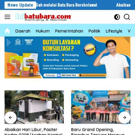
Langsung
ulullah melalui Batu Bara Bersholawat
News Update
Abaikan Hari Libur, Pasit
ke
konten
News
Daerah
Hukum
Pemerintahan
Politik
Lifestyle
Vid
Abaikan Hari Libur, Pasiter
‎Baru Grand Opening,