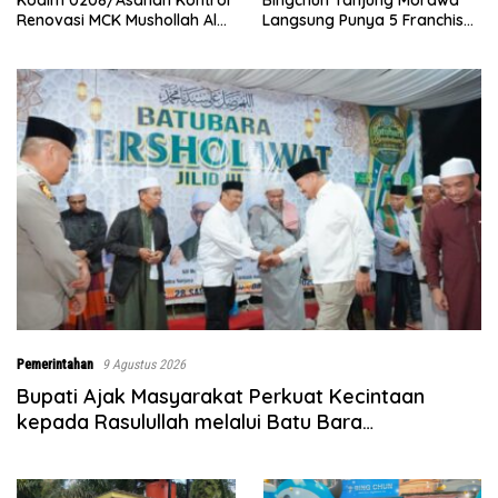
Kodim 0208/Asahan Kontrol
Bingchun Tanjung Morawa
Renovasi MCK Mushollah Al
Langsung Punya 5 Franchise
Maghribi
Baru!
Pemerintahan
9 Agustus 2026
Bupati Ajak Masyarakat Perkuat Kecintaan
kepada Rasulullah melalui Batu Bara
Bersholawat