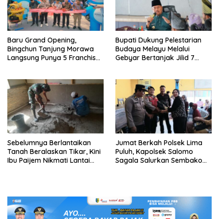
‎Baru Grand Opening,
Bupati Dukung Pelestarian
Bingchun Tanjung Morawa
Budaya Melayu Melalui
Langsung Punya 5 Franchise
Gebyar Bertanjak Jilid 7
Baru!
Tahun 2026
Sebelumnya Berlantaikan
Jumat Berkah Polsek Lima
Tanah Beralaskan Tikar, Kini
Puluh, Kapolsek Salomo
Ibu Paijem Nikmati Lantai
Sagala Salurkan Sembako
Rumah yang Layak Berkat
kepada 50 Petani di Simpang
Satgas TMMD Ke-129 Kodim
Gambus
0208/Asahan