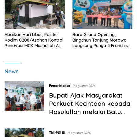
Abaikan Hari Libur, Pasiter
‎Baru Grand Opening,
Kodim 0208/Asahan Kontrol
Bingchun Tanjung Morawa
Renovasi MCK Mushollah Al
Langsung Punya 5 Franchise
Maghribi
Baru!
IniBatubara.com
News
Pemerintahan
9 Agustus 2026
Bupati Ajak Masyarakat
Perkuat Kecintaan kepada
Rasulullah melalui Batu
Bara Bersholawat
TNI-POLRI
9 Agustus 2026