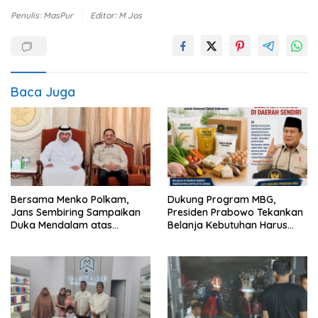
Penulis: MasPur
Editor: M Jos
Baca Juga
Bersama Menko Polkam,
Dukung Program MBG,
Jans Sembiring Sampaikan
Presiden Prabowo Tekankan
Duka Mendalam atas
Belanja Kebutuhan Harus
Wafatnya Mantan Emir
Mengutamakan Produk dan
Qatar
Pelaku Usaha Daerah