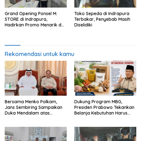
Grand Opening Ponsel M.
Toko Sepeda di Indrapura
STORE di Indrapura,
Terbakar, Penyebab Masih
Hadirkan Promo Menarik dan
Diselidiki
Harga Spesial
Rekomendasi untuk kamu
Bersama Menko Polkam,
Dukung Program MBG,
Jans Sembiring Sampaikan
Presiden Prabowo Tekankan
Duka Mendalam atas
Belanja Kebutuhan Harus
Wafatnya Mantan Emir
Mengutamakan Produk dan
Qatar
Pelaku Usaha Daerah