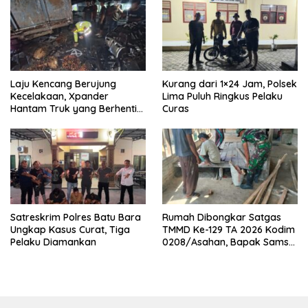
Laju Kencang Berujung
Kurang dari 1×24 Jam, Polsek
Kecelakaan, Xpander
Lima Puluh Ringkus Pelaku
Hantam Truk yang Berhenti
Curas
di Bahu Jalan
Satreskrim Polres Batu Bara
Rumah Dibongkar Satgas
Ungkap Kasus Curat, Tiga
TMMD Ke-129 TA 2026 Kodim
Pelaku Diamankan
0208/Asahan, Bapak Samsul
Bahri Bahagia Impiannya
Miliki Rumah Layak Huni
Segera Terwujud