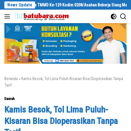
Langsung
hat Satgas TMMD Ke-129 Kodim 0208/Asahan Bekerja Siang Malam Demi Reno
News Update
ke
konten
Beranda
»
Kamis Besok, Tol Lima Puluh-Kisaran Bisa Dioperasikan Tanpa
Tarif
Daerah
Kamis Besok, Tol Lima Puluh-
Kisaran Bisa Dioperasikan Tanpa