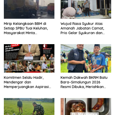
Mirip Kelangkaan BBM di
Wujud Rasa Syukur Atas
Setiap SPBU Tuai Keluhan,
Amanah Jabatan Camat,
Masyarakat Minta
Prio Gelar Syukuran dan
Pengawasan Pengisian
Santuni Anak Yatim
dengan Jerigen Diperketat
Komitmen Selalu Hadir,
Kemah Dakwah BKRM Batu
Mendengar dan
Bara–Simalungun 2026
Memperjuangkan Aspirasi
Resmi Dibuka, Meriahkan
Masyarakat Batu Bara
Syiar Islam Lewat Beragam
Perlombaan