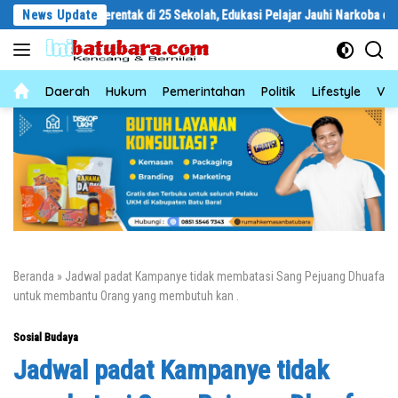
Langsung
School Serentak di 25 Sekolah, Edukasi Pelajar Jauhi Narkoba dan Kenakalan
News Update
ke
konten
News
Daerah
Hukum
Pemerintahan
Politik
Lifestyle
Vid
Beranda
»
Jadwal padat Kampanye tidak membatasi Sang Pejuang Dhuafa
untuk membantu Orang yang membutuh kan .
Sosial Budaya
Jadwal padat Kampanye tidak