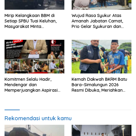
Mirip Kelangkaan BBM di
Wujud Rasa Syukur Atas
Setiap SPBU Tuai Keluhan,
Amanah Jabatan Camat,
Masyarakat Minta
Prio Gelar Syukuran dan
Pengawasan Pengisian
Santuni Anak Yatim
dengan Jerigen Diperketat
Komitmen Selalu Hadir,
Kemah Dakwah BKRM Batu
Mendengar dan
Bara–Simalungun 2026
Memperjuangkan Aspirasi
Resmi Dibuka, Meriahkan
Masyarakat Batu Bara
Syiar Islam Lewat Beragam
Perlombaan
Rekomendasi untuk kamu