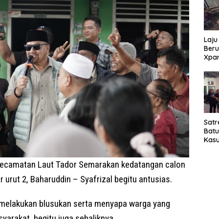
Laju
Beru
Xpa
yang
Jala
Satr
Bat
Kasu
Pel
Kecamatan Laut Tador Semarakan kedatangan calon
 urut 2, Baharuddin – Syafrizal begitu antusias.
 melakukan blusukan serta menyapa warga yang
yarakat, begitu juga sebaliknya.