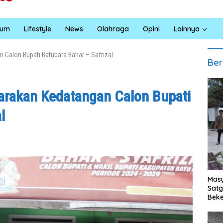
kum
Lifestyle
News
Olahraga
Opini
Lainnya
 Calon Bupati Batubara Bahar – Safrizal
Ber
arakan Kedatangan Calon Bupati
al
Masy
Sat
Beke
Al M