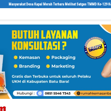
l Merah Terharu Melihat Satgas TMMD Ke-129 Kodim 0208/Asahan Bekerja 