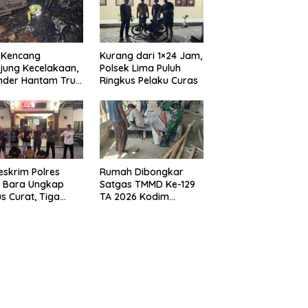
 Kencang
Kurang dari 1×24 Jam,
jung Kecelakaan,
Polsek Lima Puluh
nder Hantam Truk
Ringkus Pelaku Curas
 Berhenti di Bahu
n
eskrim Polres
Rumah Dibongkar
u Bara Ungkap
Satgas TMMD Ke-129
s Curat, Tiga
TA 2026 Kodim
aku Diamankan
0208/Asahan, Bapak
Samsul Bahri Bahagia
Impiannya Miliki
Rumah Layak Huni
Segera Terwujud