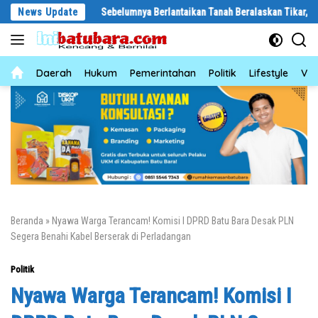
Langsung
News Update
Sebelumnya Berlantaikan Tanah Beralaskan Tikar, Kini Ibu Paijem N
ke
konten
News
Daerah
Hukum
Pemerintahan
Politik
Lifestyle
Vid
Beranda
»
Nyawa Warga Terancam! Komisi I DPRD Batu Bara Desak PLN
Segera Benahi Kabel Berserak di Perladangan
Politik
Nyawa Warga Terancam! Komisi I