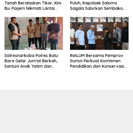
Tanah Beralaskan Tikar, Kini
Puluh, Kapolsek Salomo
Ibu Paijem Nikmati Lantai
Sagala Salurkan Sembako
Rumah yang Layak Berkat
kepada 50 Petani di Simpang
Satgas TMMD Ke-129 Kodim
Gambus
0208/Asahan
Satresnarkoba Polres Batu
INALUM Bersama Pemprov
Bara Gelar Jum’at Berkah,
Sumut Perkuat Komitmen
Santuni Anak Yatim dan
Pendidikan dan Konservasi
Edukasi Bahaya Narkoba
Lingkungan