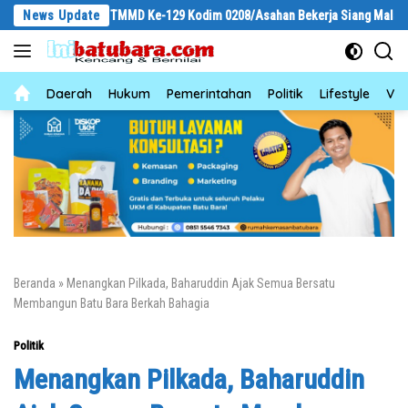
Langsung
t Satgas TMMD Ke-129 Kodim 0208/Asahan Bekerja Siang Malam Demi Renova
News Update
ke
konten
News
Daerah
Hukum
Pemerintahan
Politik
Lifestyle
Vid
Beranda
»
Menangkan Pilkada, Baharuddin Ajak Semua Bersatu
Membangun Batu Bara Berkah Bahagia
Politik
Menangkan Pilkada, Baharuddin