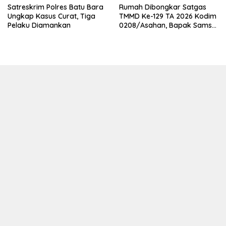
Satreskrim Polres Batu Bara
Rumah Dibongkar Satgas
Ungkap Kasus Curat, Tiga
TMMD Ke-129 TA 2026 Kodim
Pelaku Diamankan
0208/Asahan, Bapak Samsul
Bahri Bahagia Impiannya
Miliki Rumah Layak Huni
Segera Terwujud