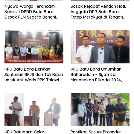
Nyawa Warga Terancam!
Sosok Pejabat Rendah Hati,
Komisi I DPRD Batu Bara
Anggota DPR Batu Bara
Desak PLN Segera Benahi
Tetap Merakyat di Tengah
Kabel Berserak di
Masyarakat
Perladangan
KPU Batu Bara Berikan
KPU Batu Bara Umumkan
Santunan BPJS dan Tali Kasih
Baharuddin – Syafrizal
untuk Ahli Waris PPK Talawi
Menangkan Pilkada 2024,
KPU Batubara Gelar
Pastikan Sesuai Prosedur