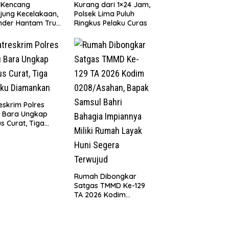
 Kencang
Kurang dari 1×24 Jam,
jung Kecelakaan,
Polsek Lima Puluh
nder Hantam Truk
Ringkus Pelaku Curas
 Berhenti di Bahu
n
eskrim Polres
u Bara Ungkap
s Curat, Tiga
aku Diamankan
Rumah Dibongkar
Satgas TMMD Ke-129
TA 2026 Kodim
0208/Asahan, Bapak
Samsul Bahri Bahagia
Impiannya Miliki