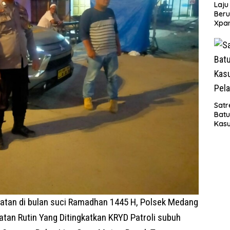
Laju
Beru
Xpa
yang
Jala
Satr
Bat
Kasu
Pel
atan di bulan suci Ramadhan 1445 H, Polsek Medang
tan Rutin Yang Ditingkatkan KRYD Patroli subuh