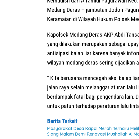
Kemudisn dari Alfamidi Pagurawan Kec.
Medang Deras – jambatan Jodoh Pagur
Keramaian di Wilayah Hukum Polsek Me
Kapolsek Medang Deras AKP Abdi Tansa
yang dilakukan merupakan sebagai upaya 
antisipasi balap liar karena banyak inf
wilayah medang deras sering dijadikan aj
” Kita berusaha mencegah aksi balap li
jalan raya selain melanggar aturan lalu l
berdampak fatal bagi pengendara lain. D
untuk patuh terhadap peraturan lalu lin
Berita Terkait
Masyarakat Desa Kapal Merah Terharu Mel
Siang Malam Demi Renovasi Mushollah Al Ma