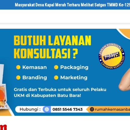
al Merah Terharu Melihat Satgas TMMD Ke-129 Kodim 0208/Asahan Bekerja 