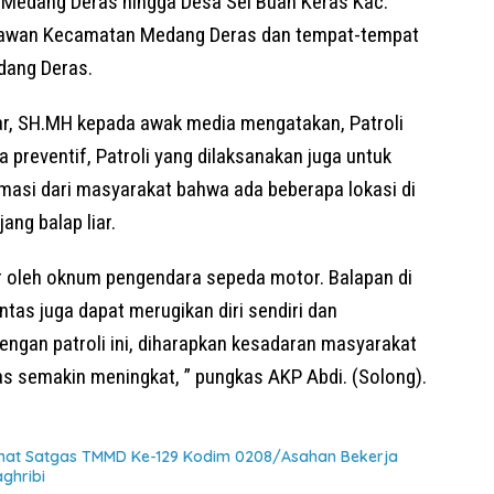
 Medang Deras hingga Desa Sei Buah Keras Kac.
awan Kecamatan Medang Deras dan tempat-tempat
dang Deras.
r, SH.MH kepada awak media mengatakan, Patroli
preventif, Patroli yang dilaksanakan juga untuk
ormasi dari masyarakat bahwa ada beberapa lokasi di
ang balap liar.
ar oleh oknum pengendara sepeda motor. Balapan di
intas juga dapat merugikan diri sendiri dan
engan patroli ini, diharapkan kesadaran masyarakat
tas semakin meningkat, ” pungkas AKP Abdi. (Solong).
ihat Satgas TMMD Ke-129 Kodim 0208/Asahan Bekerja
ghribi