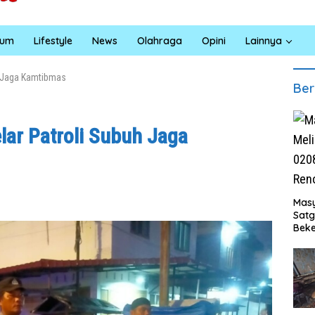
kum
Lifestyle
News
Olahraga
Opini
Lainnya
h Jaga Kamtibmas
Ber
ar Patroli Subuh Jaga
Masy
Sat
Beke
Al M