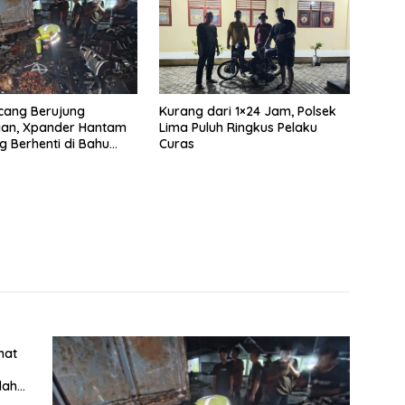
cang Berujung
Kurang dari 1×24 Jam, Polsek
aan, Xpander Hantam
Lima Puluh Ringkus Pelaku
g Berhenti di Bahu
Curas
hat
lah