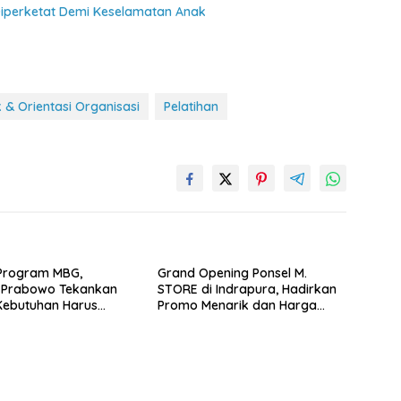
iperketat Demi Keselamatan Anak
k & Orientasi Organisasi
Pelatihan
Program MBG,
Grand Opening Ponsel M.
n Prabowo Tekankan
STORE di Indrapura, Hadirkan
Kebutuhan Harus
Promo Menarik dan Harga
makan Produk dan
Spesial
Usaha Daerah