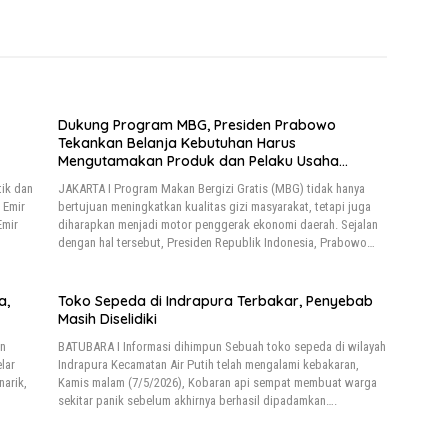
Dukung Program MBG, Presiden Prabowo
Tekankan Belanja Kebutuhan Harus
Mengutamakan Produk dan Pelaku Usaha
Daerah
ik dan
JAKARTA I Program Makan Bergizi Gratis (MBG) tidak hanya
 Emir
bertujuan meningkatkan kualitas gizi masyarakat, tetapi juga
Emir
diharapkan menjadi motor penggerak ekonomi daerah. Sejalan
dengan hal tersebut, Presiden Republik Indonesia, Prabowo…
a,
Toko Sepeda di Indrapura Terbakar, Penyebab
Masih Diselidiki
an
BATUBARA I Informasi dihimpun Sebuah toko sepeda di wilayah
lar
Indrapura Kecamatan Air Putih telah mengalami kebakaran,
arik,
Kamis malam (7/5/2026), Kobaran api sempat membuat warga
sekitar panik sebelum akhirnya berhasil dipadamkan….