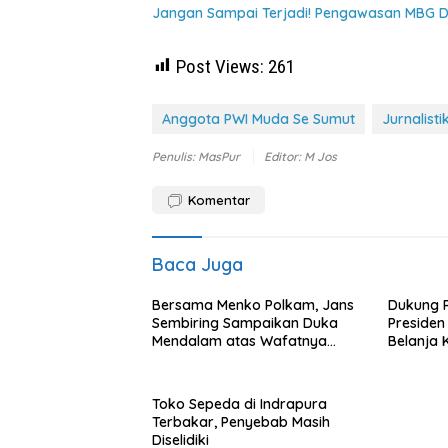
Jangan Sampai Terjadi! Pengawasan MBG D
Post Views:
261
Anggota PWI Muda Se Sumut
Jurnalisti
Penulis: MasPur
Editor: M Jos
Komentar
Baca Juga
Bersama Menko Polkam, Jans
Dukung 
Sembiring Sampaikan Duka
Preside
Mendalam atas Wafatnya
Belanja 
Mantan Emir Qatar
Menguta
Pelaku 
Toko Sepeda di Indrapura
Terbakar, Penyebab Masih
Diselidiki