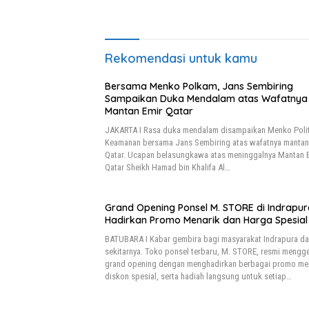
Rekomendasi untuk kamu
Bersama Menko Polkam, Jans Sembiring
Sampaikan Duka Mendalam atas Wafatnya
Mantan Emir Qatar
JAKARTA I Rasa duka mendalam disampaikan Menko Polit
Keamanan bersama Jans Sembiring atas wafatnya mantan
Qatar. Ucapan belasungkawa atas meninggalnya Mantan 
Qatar Sheikh Hamad bin Khalifa Al…
Grand Opening Ponsel M. STORE di Indrapur
Hadirkan Promo Menarik dan Harga Spesial
BATUBARA I Kabar gembira bagi masyarakat Indrapura d
sekitarnya. Toko ponsel terbaru, M. STORE, resmi mengge
grand opening dengan menghadirkan berbagai promo men
diskon spesial, serta hadiah langsung untuk setiap…