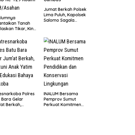
Jumat Berkah Polsek
Lima Puluh, Kapolsek
elumnya
Salomo Sagala
antaikan Tanah
Salurkan Sembako
laskan Tikar, Kini
kepada 50 Petani di
Paijem Nikmati
Simpang Gambus
ai Rumah yang
k Berkat Satgas
D Ke-129 Kodim
8/Asahan
esnarkoba Polres
INALUM Bersama
 Bara Gelar
Pemprov Sumut
at Berkah,
Perkuat Komitmen
uni Anak Yatim
Pendidikan dan
Edukasi Bahaya
Konservasi
koba
Lingkungan