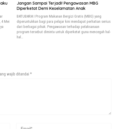
laku
Jangan Sampai Terjadi! Pengawasan MBG
Diperketat Demi Keselamatan Anak
ar
BATUBARA I Program Makanan Bergizi Gratis (MBG) yang
, 4 Mei
diperuntukkan bagi para pelajar kini mendapat perhatian serius
nya
dari berbagai pihak. Pengawasan terhadap pelaksanaan
program tersebut diminta untuk diperketat guna mencegah hal-
hal…
ang wajib ditandai
*