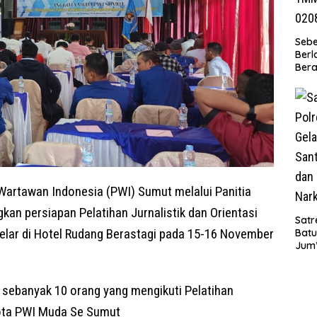
Seb
Berl
Bera
Ibu 
Lant
Laya
TMM
020
Wartawan Indonesia (PWI) Sumut melalui Panitia
an persiapan Pelatihan Jurnalistik dan Orientasi
Satr
elar di Hotel Rudang Berastagi pada 15-16 November
Batu
Jum’
Sant
dan 
Nar
 sebanyak 10 orang yang mengikuti Pelatihan
gota PWI Muda Se Sumut