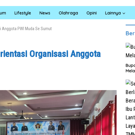
kum
Lifestyle
News
Olahraga
Opini
Lainnya
sasi Anggota PWI Muda Se Sumut
Ber
Orientasi Organisasi Anggota
Bupa
Mela