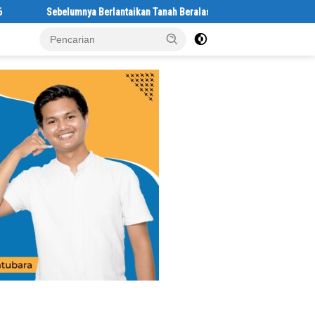
ya Berlantaikan Tanah Beralaskan Tikar, Kini Ibu Paijem Nikmati Lantai R