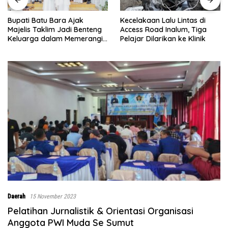
Kecelakaan Lalu Lintas di
Menje
ti Batu Bara Ajak
Access Road Inalum, Tiga
ke-12
lis Taklim Jadi Benteng
Pelajar Dilarikan ke Klinik
0208/
arga dalam Memerangi
Bersi
koba
Daerah
15 November 2023
Pelatihan Jurnalistik & Orientasi Organisasi
Anggota PWI Muda Se Sumut