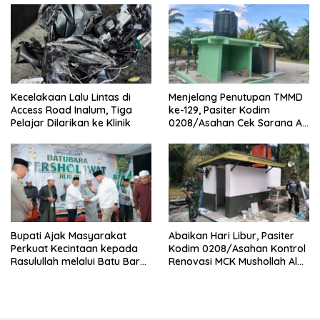
Kecelakaan Lalu Lintas di
Menjelang Penutupan TMMD
Access Road Inalum, Tiga
ke-129, Pasiter Kodim
Pelajar Dilarikan ke Klinik
0208/Asahan Cek Sarana Air
Bersih di Desa Kapal Merah
Bupati Ajak Masyarakat
Abaikan Hari Libur, Pasiter
Perkuat Kecintaan kepada
Kodim 0208/Asahan Kontrol
Rasulullah melalui Batu Bara
Renovasi MCK Mushollah Al
Bersholawat
Maghribi