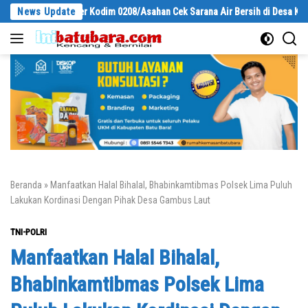
Langsung
, Pasiter Kodim 0208/Asahan Cek Sarana Air Bersih di Desa Kapal Merah
News Update
ke
konten
Beranda
»
Manfaatkan Halal Bihalal, Bhabinkamtibmas Polsek Lima Puluh
Lakukan Kordinasi Dengan Pihak Desa Gambus Laut
TNI-POLRI
Manfaatkan Halal Bihalal,
Bhabinkamtibmas Polsek Lima