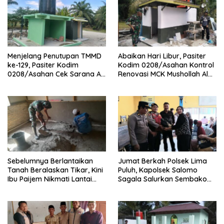
Menjelang Penutupan TMMD
Abaikan Hari Libur, Pasiter
ke-129, Pasiter Kodim
Kodim 0208/Asahan Kontrol
0208/Asahan Cek Sarana Air
Renovasi MCK Mushollah Al
Bersih di Desa Kapal Merah
Maghribi
Sebelumnya Berlantaikan
Jumat Berkah Polsek Lima
Tanah Beralaskan Tikar, Kini
Puluh, Kapolsek Salomo
Ibu Paijem Nikmati Lantai
Sagala Salurkan Sembako
Rumah yang Layak Berkat
kepada 50 Petani di Simpang
Satgas TMMD Ke-129 Kodim
Gambus
0208/Asahan