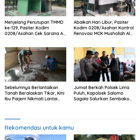
Menjelang Penutupan TMMD
Abaikan Hari Libur, Pasiter
ke-129, Pasiter Kodim
Kodim 0208/Asahan Kontrol
0208/Asahan Cek Sarana Air
Renovasi MCK Mushollah Al
Bersih di Desa Kapal Merah
Maghribi
Sebelumnya Berlantaikan
Jumat Berkah Polsek Lima
Tanah Beralaskan Tikar, Kini
Puluh, Kapolsek Salomo
Ibu Paijem Nikmati Lantai
Sagala Salurkan Sembako
Rumah yang Layak Berkat
kepada 50 Petani di Simpang
Satgas TMMD Ke-129 Kodim
Gambus
0208/Asahan
Rekomendasi untuk kamu