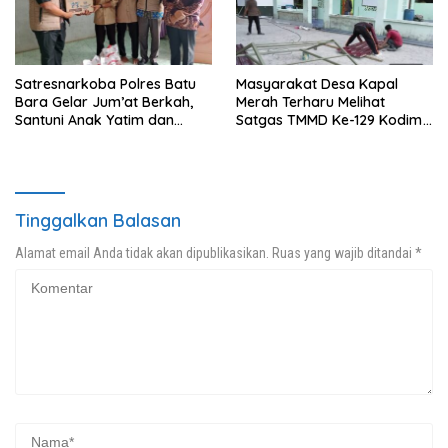
Satresnarkoba Polres Batu
Masyarakat Desa Kapal
Bara Gelar Jum’at Berkah,
Merah Terharu Melihat
Santuni Anak Yatim dan
Satgas TMMD Ke-129 Kodim
Edukasi Bahaya Narkoba
0208/Asahan Bekerja Siang
Malam Demi Renovasi
Mushollah Al Maghribi
Tinggalkan Balasan
Alamat email Anda tidak akan dipublikasikan.
Ruas yang wajib ditandai
*