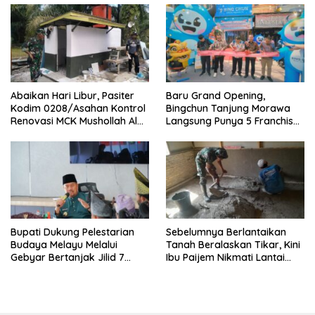
Abaikan Hari Libur, Pasiter
‎Baru Grand Opening,
Kodim 0208/Asahan Kontrol
Bingchun Tanjung Morawa
Renovasi MCK Mushollah Al
Langsung Punya 5 Franchise
Maghribi
Baru!
Bupati Dukung Pelestarian
Sebelumnya Berlantaikan
Budaya Melayu Melalui
Tanah Beralaskan Tikar, Kini
Gebyar Bertanjak Jilid 7
Ibu Paijem Nikmati Lantai
Tahun 2026
Rumah yang Layak Berkat
Satgas TMMD Ke-129 Kodim
0208/Asahan