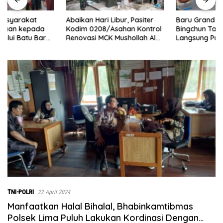
Abaikan Hari Libur, Pasiter
‎Baru Grand Opening,
Kodim 0208/Asahan Kontrol
Bingchun Tanjung Morawa
Renovasi MCK Mushollah Al
Langsung Punya 5 Franchise
Maghribi
Baru!
TNI-POLRI
22 April 2024
Manfaatkan Halal Bihalal, Bhabinkamtibmas
Polsek Lima Puluh Lakukan Kordinasi Dengan