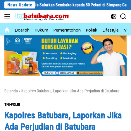
Langsung
mo Sagala Salurkan Sembako kepada 50 Petani di Simpang Gambus
News Update
ke
konten
News
Daerah
Hukum
Pemerintahan
Politik
Lifestyle
Vid
Beranda
»
Kapolres Batubara, Laporkan Jika Ada Perjudian di Batubara
TNI-POLRI
Kapolres Batubara, Laporkan Jika
Ada Perjudian di Batubara