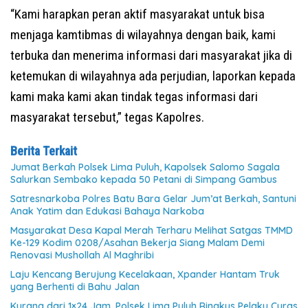
“Kami harapkan peran aktif masyarakat untuk bisa
menjaga kamtibmas di wilayahnya dengan baik, kami
terbuka dan menerima informasi dari masyarakat jika di
ketemukan di wilayahnya ada perjudian, laporkan kepada
kami maka kami akan tindak tegas informasi dari
masyarakat tersebut,” tegas Kapolres.
Berita Terkait
Jumat Berkah Polsek Lima Puluh, Kapolsek Salomo Sagala
Salurkan Sembako kepada 50 Petani di Simpang Gambus
Satresnarkoba Polres Batu Bara Gelar Jum’at Berkah, Santuni
Anak Yatim dan Edukasi Bahaya Narkoba
Masyarakat Desa Kapal Merah Terharu Melihat Satgas TMMD
Ke-129 Kodim 0208/Asahan Bekerja Siang Malam Demi
Renovasi Mushollah Al Maghribi
Laju Kencang Berujung Kecelakaan, Xpander Hantam Truk
yang Berhenti di Bahu Jalan
Kurang dari 1×24 Jam, Polsek Lima Puluh Ringkus Pelaku Curas