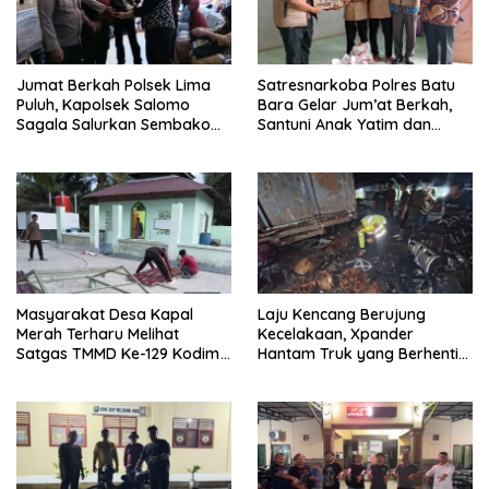
Jumat Berkah Polsek Lima
Satresnarkoba Polres Batu
Puluh, Kapolsek Salomo
Bara Gelar Jum’at Berkah,
Sagala Salurkan Sembako
Santuni Anak Yatim dan
kepada 50 Petani di Simpang
Edukasi Bahaya Narkoba
Gambus
Masyarakat Desa Kapal
Laju Kencang Berujung
Merah Terharu Melihat
Kecelakaan, Xpander
Satgas TMMD Ke-129 Kodim
Hantam Truk yang Berhenti
0208/Asahan Bekerja Siang
di Bahu Jalan
Malam Demi Renovasi
Mushollah Al Maghribi