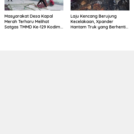
Masyarakat Desa Kapal
Laju Kencang Berujung
Merah Terharu Melihat
Kecelakaan, Xpander
Satgas TMMD Ke-129 Kodim
Hantam Truk yang Berhenti
0208/Asahan Bekerja Siang
di Bahu Jalan
Malam Demi Renovasi
Mushollah Al Maghribi