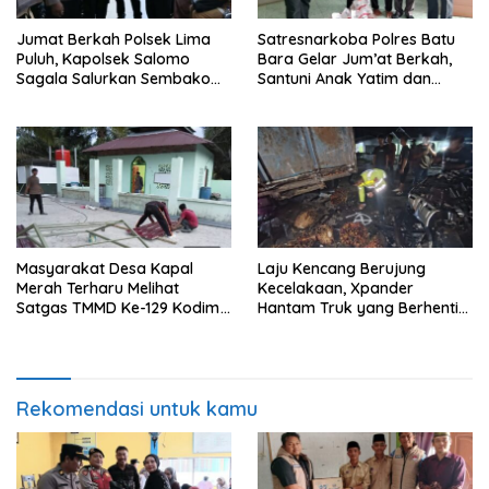
Jumat Berkah Polsek Lima
Satresnarkoba Polres Batu
Puluh, Kapolsek Salomo
Bara Gelar Jum’at Berkah,
Sagala Salurkan Sembako
Santuni Anak Yatim dan
kepada 50 Petani di Simpang
Edukasi Bahaya Narkoba
Gambus
Masyarakat Desa Kapal
Laju Kencang Berujung
Merah Terharu Melihat
Kecelakaan, Xpander
Satgas TMMD Ke-129 Kodim
Hantam Truk yang Berhenti
0208/Asahan Bekerja Siang
di Bahu Jalan
Malam Demi Renovasi
Mushollah Al Maghribi
Rekomendasi untuk kamu