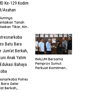
kepada 50 Petani di
Simpang Gambus
elumnya
antaikan Tanah
laskan Tikar, Kini
Paijem Nikmati
ai Rumah yang
k Berkat Satgas
D Ke-129 Kodim
8/Asahan
INALUM Bersama
Pemprov Sumut
Perkuat Komitmen
Pendidikan dan
Konservasi
esnarkoba Polres
Lingkungan
 Bara Gelar
at Berkah,
uni Anak Yatim
Edukasi Bahaya
koba