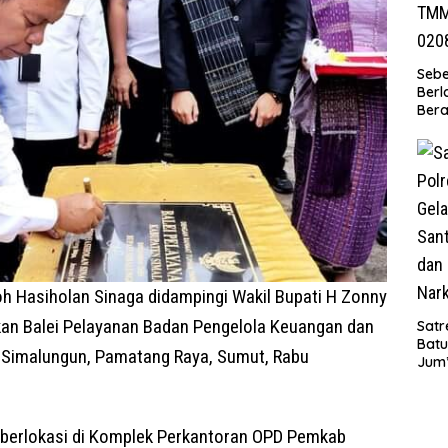
Seb
Berl
Bera
Ibu 
Lant
Laya
TMM
020
h Hasiholan Sinaga didampingi Wakil Bupati H Zonny
an Balei Pelayanan Badan Pengelola Keuangan dan
Satr
Batu
Simalungun, Pamatang Raya, Sumut, Rabu
Jum’
Sant
dan 
Nar
 berlokasi di Komplek Perkantoran OPD Pemkab