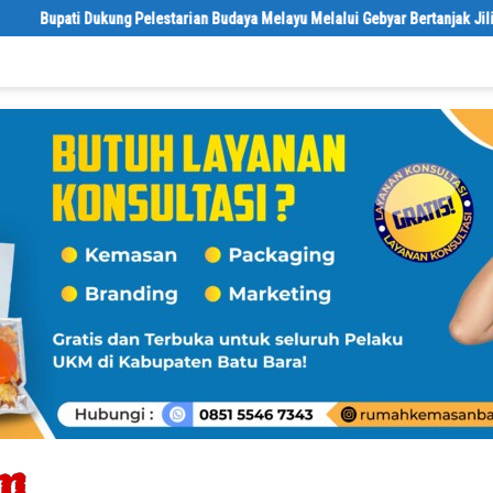
Pelestarian Budaya Melayu Melalui Gebyar Bertanjak Jilid 7 Tahun 2026