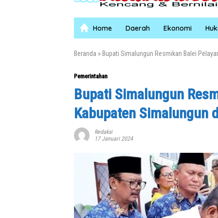
Home
Daerah
Ekonomi
Hu
Beranda
»
Bupati Simalungun Resmikan Balei Pelay
Pemerintahan
Bupati Simalungun Resm
Kabupaten Simalungun d
Redaksi
17 Januari 2024