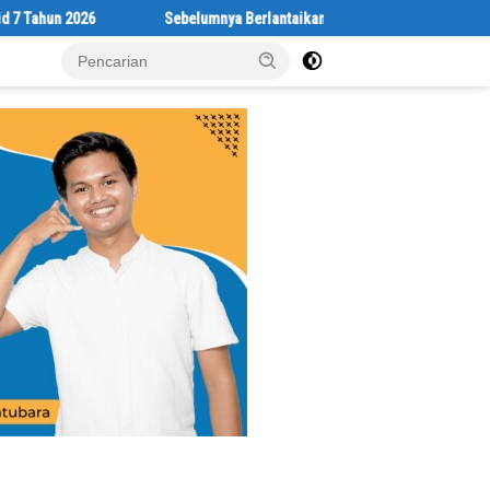
Sebelumnya Berlantaikan Tanah Beralaskan Tikar, Kini Ibu Paijem Nik