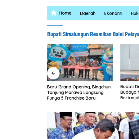
Home
Daerah
Ekonomi
Hu
Bupati Simalungun Resmikan Balei Pela
Bupati Dukung Pelestarian
Seb
Grand Opening, Bingchun
Budaya Melayu Melalui Gebyar
Tan
g Morawa Langsung
Bertanjak Jilid 7 Tahun 2026
Ibu
 Franchise Baru!
Rum
Sat
020