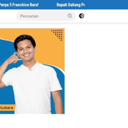
nchise Baru!
Bupati Dukung Pelestarian Budaya Melayu Melalui Geby