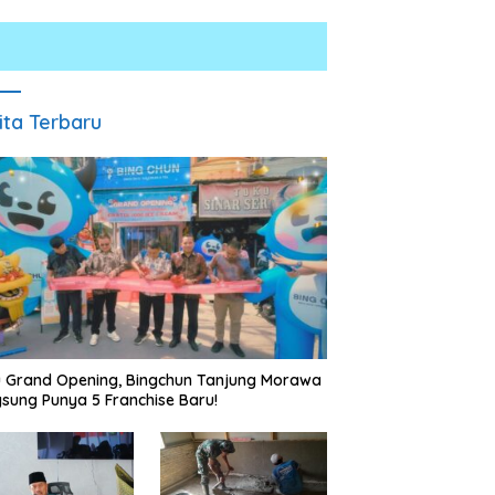
ita Terbaru
Satresnarkoba Polres Batu
INALUM Bersama Pemprov
Bara Gelar Jum’at Berkah,
Sumut Perkuat Komitmen
Santuni Anak Yatim dan
Pendidikan dan Konservasi
Edukasi Bahaya Narkoba
Lingkungan
u Grand Opening, Bingchun Tanjung Morawa
sung Punya 5 Franchise Baru!