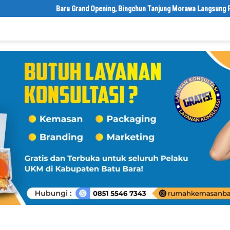
‎Baru Grand Opening, Bingchun Tanjung Morawa Langsung Punya 5 Fra