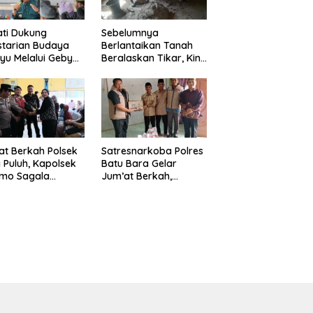
ti Dukung
Sebelumnya
starian Budaya
Berlantaikan Tanah
yu Melalui Gebyar
Beralaskan Tikar, Kini
anjak Jilid 7
Ibu Paijem Nikmati
un 2026
Lantai Rumah yang
Layak Berkat Satgas
TMMD Ke-129 Kodim
0208/Asahan
t Berkah Polsek
Satresnarkoba Polres
 Puluh, Kapolsek
Batu Bara Gelar
omo Sagala
Jum’at Berkah,
urkan Sembako
Santuni Anak Yatim
da 50 Petani di
dan Edukasi Bahaya
pang Gambus
Narkoba