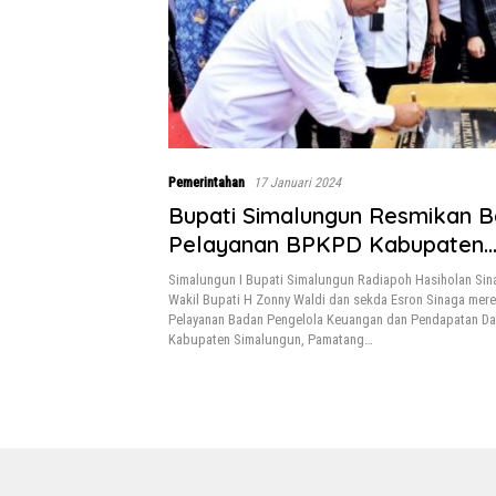
Pemerintahan
17 Januari 2024
Bupati Simalungun Resmikan B
Pelayanan BPKPD Kabupaten
Simalungun di Pamatang Raya.
Simalungun I Bupati Simalungun Radiapoh Hasiholan Sin
Wakil Bupati H Zonny Waldi dan sekda Esron Sinaga mere
Pelayanan Badan Pengelola Keuangan dan Pendapatan Da
Kabupaten Simalungun, Pamatang…