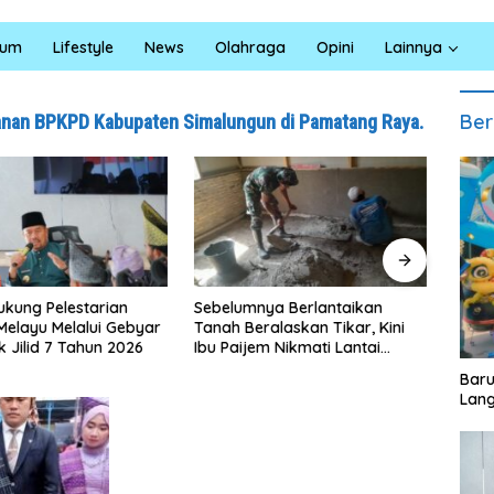
kum
Lifestyle
News
Olahraga
Opini
Lainnya
Ber
yanan BPKPD Kabupaten Simalungun di Pamatang Raya.
elumnya Berlantaikan
Jumat Berkah Polsek Lima
ah Beralaskan Tikar, Kini
Puluh, Kapolsek Salomo Sagala
 Paijem Nikmati Lantai
Salurkan Sembako kepada 50
ah yang Layak Berkat
Petani di Simpang Gambus
‎Bar
gas TMMD Ke-129 Kodim
Lang
8/Asahan