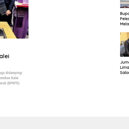
Bupa
Pele
Mela
Bert
Tah
alei
Juma
Lima
Sal
aga didampingi
Sal
smikan Balei
kepa
erah (BPKPD)
Sim