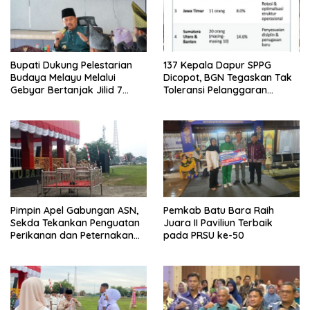
Bupati Dukung Pelestarian
137 Kepala Dapur SPPG
Budaya Melayu Melalui
Dicopot, BGN Tegaskan Tak
Gebyar Bertanjak Jilid 7
Toleransi Pelanggaran
Tahun 2026
Disiplin dan Integritas
Pimpin Apel Gabungan ASN,
Pemkab Batu Bara Raih
Sekda Tekankan Penguatan
Juara II Paviliun Terbaik
Perikanan dan Peternakan
pada PRSU ke-50
Demi Swasembada Pangan