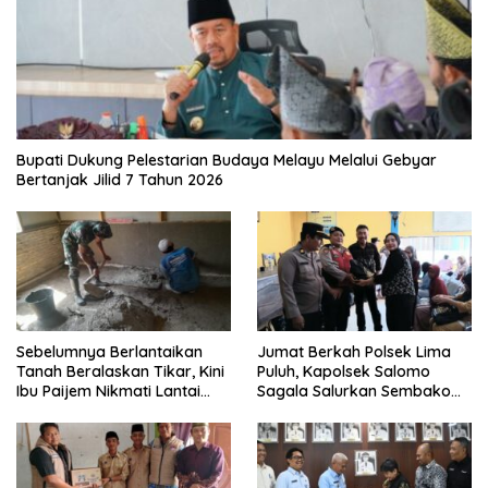
Bupati Dukung Pelestarian Budaya Melayu Melalui Gebyar
Bertanjak Jilid 7 Tahun 2026
Sebelumnya Berlantaikan
Jumat Berkah Polsek Lima
Tanah Beralaskan Tikar, Kini
Puluh, Kapolsek Salomo
Ibu Paijem Nikmati Lantai
Sagala Salurkan Sembako
Rumah yang Layak Berkat
kepada 50 Petani di Simpang
Satgas TMMD Ke-129 Kodim
Gambus
0208/Asahan