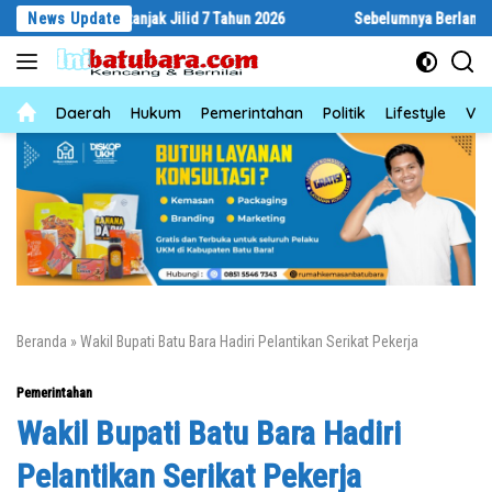
Langsung
ar Bertanjak Jilid 7 Tahun 2026
News Update
Sebelumnya Berlantaikan Tanah Be
ke
konten
News
Daerah
Hukum
Pemerintahan
Politik
Lifestyle
Vid
Beranda
»
Wakil Bupati Batu Bara Hadiri Pelantikan Serikat Pekerja
Pemerintahan
Wakil Bupati Batu Bara Hadiri
Pelantikan Serikat Pekerja