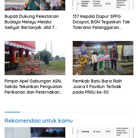
Bupati Dukung Pelestarian
137 Kepala Dapur SPPG
Budaya Melayu Melalui
Dicopot, BGN Tegaskan Tak
Gebyar Bertanjak Jilid 7
Toleransi Pelanggaran
Tahun 2026
Disiplin dan Integritas
Pimpin Apel Gabungan ASN,
Pemkab Batu Bara Raih
Sekda Tekankan Penguatan
Juara II Paviliun Terbaik
Perikanan dan Peternakan
pada PRSU ke-50
Demi Swasembada Pangan
Rekomendasi untuk kamu