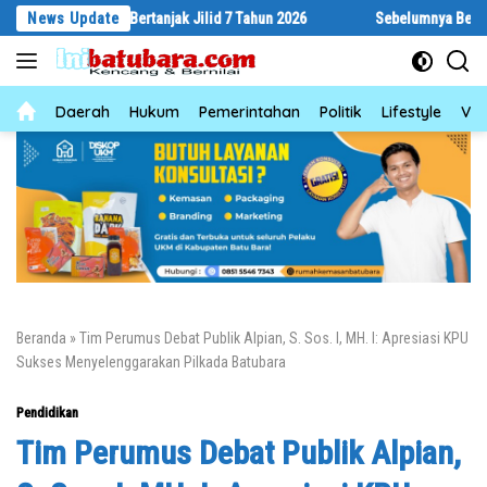
Langsung
Gebyar Bertanjak Jilid 7 Tahun 2026
News Update
Sebelumnya Berlantaikan Tana
ke
konten
News
Daerah
Hukum
Pemerintahan
Politik
Lifestyle
Vid
Beranda
»
Tim Perumus Debat Publik Alpian, S. Sos. I, MH. I: Apresiasi KPU
Sukses Menyelenggarakan Pilkada Batubara
Pendidikan
Tim Perumus Debat Publik Alpian,