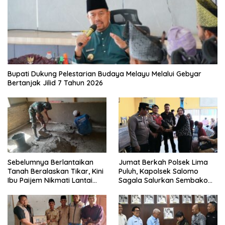
Bupati Dukung Pelestarian Budaya Melayu Melalui Gebyar
Bertanjak Jilid 7 Tahun 2026
Sebelumnya Berlantaikan
Jumat Berkah Polsek Lima
Tanah Beralaskan Tikar, Kini
Puluh, Kapolsek Salomo
Ibu Paijem Nikmati Lantai
Sagala Salurkan Sembako
Rumah yang Layak Berkat
kepada 50 Petani di Simpang
Satgas TMMD Ke-129 Kodim
Gambus
0208/Asahan