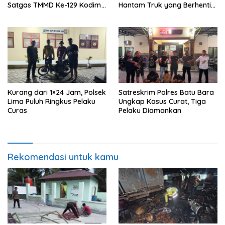
Satgas TMMD Ke-129 Kodim
Hantam Truk yang Berhenti
0208/Asahan Bekerja Siang
di Bahu Jalan
Malam Demi Renovasi
Mushollah Al Maghribi
Kurang dari 1×24 Jam, Polsek
Satreskrim Polres Batu Bara
Lima Puluh Ringkus Pelaku
Ungkap Kasus Curat, Tiga
Curas
Pelaku Diamankan
Rekomendasi untuk kamu