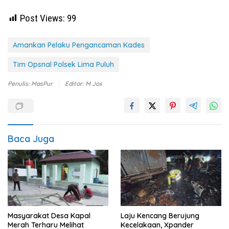
Post Views:
99
Amankan Pelaku Pengancaman Kades
Tim Opsnal Polsek Lima Puluh
Penulis: MasPur
Editor: M Jos
Baca Juga
Masyarakat Desa Kapal
Laju Kencang Berujung
Merah Terharu Melihat
Kecelakaan, Xpander