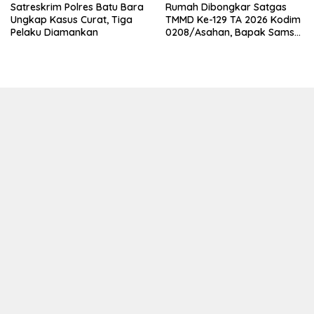
Satreskrim Polres Batu Bara
Rumah Dibongkar Satgas
Ungkap Kasus Curat, Tiga
TMMD Ke-129 TA 2026 Kodim
Pelaku Diamankan
0208/Asahan, Bapak Samsul
Bahri Bahagia Impiannya
Miliki Rumah Layak Huni
Segera Terwujud