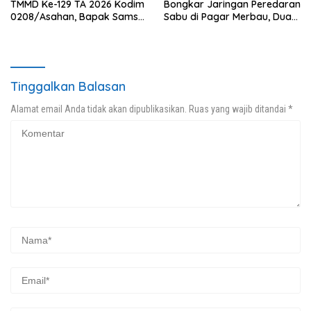
TMMD Ke-129 TA 2026 Kodim
Bongkar Jaringan Peredaran
0208/Asahan, Bapak Samsul
Sabu di Pagar Merbau, Dua
Bahri Bahagia Impiannya
Pengedar Dibekuk dengan
Miliki Rumah Layak Huni
Barang Bukti 25,73 Gram
Segera Terwujud
Tinggalkan Balasan
Alamat email Anda tidak akan dipublikasikan.
Ruas yang wajib ditandai
*