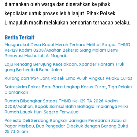
diamankan oleh warga dan diserahkan ke pihak
kepolisian untuk proses lebih lanjut. Pihak Polsek
Limapuluh masih melakukan pencarian terhadap pelaku.
Berita Terkait
Masyarakat Desa Kapal Merah Terharu Melihat Satgas TMMD
Ke-129 Kodim 0208/Asahan Bekerja Siang Malam Demi
Renovasi Mushollah Al Maghribi
Laju Kencang Berujung Kecelakaan, Xpander Hantam Truk
yang Berhenti di Bahu Jalan
Kurang dari 1×24 Jam, Polsek Lima Puluh Ringkus Pelaku Curas
Satreskrim Polres Batu Bara Ungkap Kasus Curat, Tiga Pelaku
Diamankan
Rumah Dibongkar Satgas TMMD Ke-129 TA 2026 Kodim
0208/Asahan, Bapak Samsul Bahri Bahagia Impiannya Miliki
Rumah Layak Huni Segera Terwujud
Polresta Deli Serdang Bongkar Jaringan Peredaran Sabu di
Pagar Merbau, Dua Pengedar Dibekuk dengan Barang Bukti
25,73 Gram