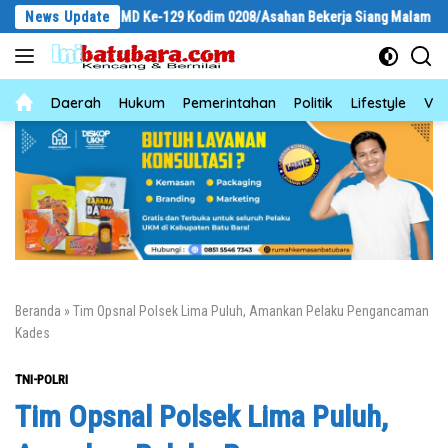
Langsung
gas TMMD Ke-129 Kodim 0208/Asahan Bekerja Siang Malam Demi Renovasi Mu
News Update
ke
konten
News
Daerah
Hukum
Pemerintahan
Politik
Lifestyle
Vid
Beranda
»
Tim Opsnal Polsek Lima Puluh, Amankan Pelaku Pengancaman
Kades
TNI-POLRI
Tim Opsnal Polsek Lima Puluh,