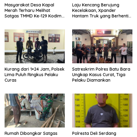
Masyarakat Desa Kapal
Laju Kencang Berujung
Merah Terharu Melihat
Kecelakaan, Xpander
Satgas TMMD Ke-129 Kodim
Hantam Truk yang Berhenti
0208/Asahan Bekerja Siang
di Bahu Jalan
Malam Demi Renovasi
Mushollah Al Maghribi
Kurang dari 1×24 Jam, Polsek
Satreskrim Polres Batu Bara
Lima Puluh Ringkus Pelaku
Ungkap Kasus Curat, Tiga
Curas
Pelaku Diamankan
Rumah Dibongkar Satgas
Polresta Deli Serdang