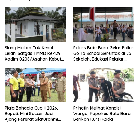
Siang Malam Tak Kenal
Polres Batu Bara Gelar Police
Lelah, Satgas TMMD ke-129
Go To School Serentak di 25
Kodim 0208/Asahan Kebut
Sekolah, Edukasi Pelajar
Renovasi Mushollah Al
Jauhi Narkoba dan
Maghribi
Kenakalan Remaja
Piala Bahagia Cup II 2026,
Prihatin Melihat Kondisi
Bupati: Mini Soccer Jadi
Warga, Kapolres Batu Bara
Ajang Pererat Silaturahmi
Berikan Kursi Roda
dan Sportivitas di Batu Bara