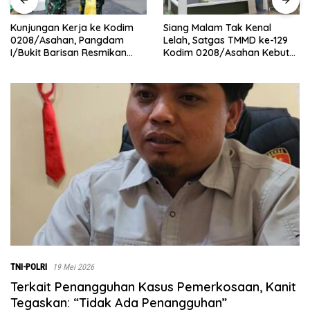
Siang Malam Tak Kenal
Polres Batu Bara Gelar Police
Lelah, Satgas TMMD ke-129
Go To School Serentak di 25
Kodim 0208/Asahan Kebut
Sekolah, Edukasi Pelajar
Renovasi Mushollah Al
Jauhi Narkoba dan
Maghribi
Kenakalan Remaja
TNI-POLRI
19 Mei 2026
Terkait Penangguhan Kasus Pemerkosaan, Kanit
Tegaskan: “Tidak Ada Penangguhan”