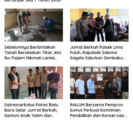
Bertanjak Jilid 7 Tahun 2026
Sebelumnya Berlantaikan
Jumat Berkah Polsek Lima
Tanah Beralaskan Tikar, Kini
Puluh, Kapolsek Salomo
Ibu Paijem Nikmati Lantai
Sagala Salurkan Sembako
Rumah yang Layak Berkat
kepada 50 Petani di Simpang
Satgas TMMD Ke-129 Kodim
Gambus
0208/Asahan
Satresnarkoba Polres Batu
INALUM Bersama Pemprov
Bara Gelar Jum’at Berkah,
Sumut Perkuat Komitmen
Santuni Anak Yatim dan
Pendidikan dan Konservasi
Edukasi Bahaya Narkoba
Lingkungan