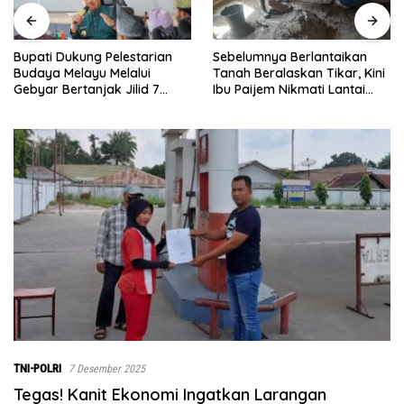
Sebelumnya Berlantaikan
Jumat Berkah Polsek Lima
Tanah Beralaskan Tikar, Kini
Puluh, Kapolsek Salomo
Ibu Paijem Nikmati Lantai
Sagala Salurkan Sembako
Rumah yang Layak Berkat
kepada 50 Petani di Simpang
Satgas TMMD Ke-129 Kodim
Gambus
0208/Asahan
TNI-POLRI
7 Desember 2025
Tegas! Kanit Ekonomi Ingatkan Larangan