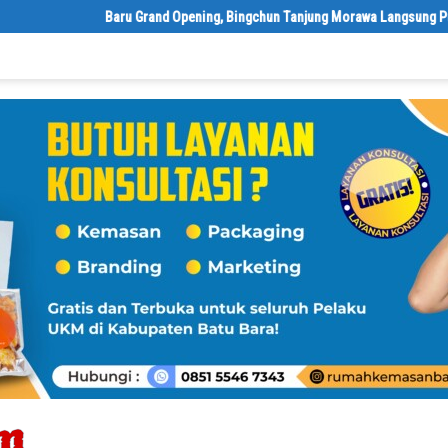
‎Baru Grand Opening, Bingchun Tanjung Morawa Langsung Punya 5 Fr