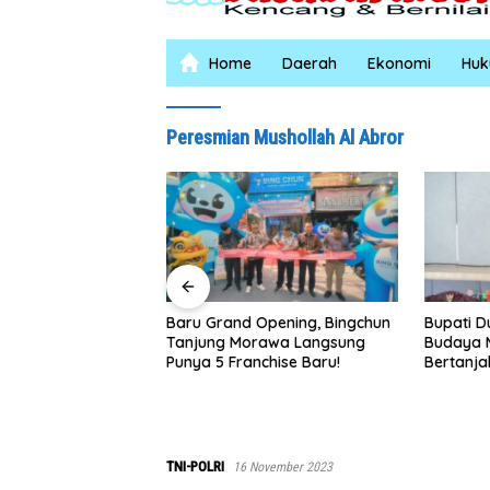
Home
Daerah
Ekonomi
Hu
Peresmian Mushollah Al Abror
 Grand Opening, Bingchun
Bupati Dukung Pelestarian
S
ung Morawa Langsung
Budaya Melayu Melalui Gebyar
Ta
 5 Franchise Baru!
Bertanjak Jilid 7 Tahun 2026
Ib
R
S
0
TNI-POLRI
16 November 2023