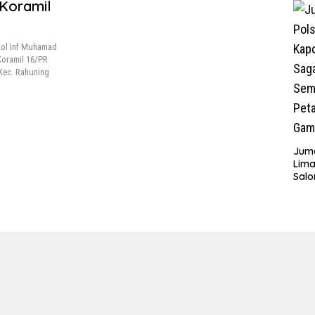
 Koramil
Tah
kol Inf Muhamad
Koramil 16/PR
 Kec. Rahuning
Juma
Lima
Sal
Sal
kepa
Sim