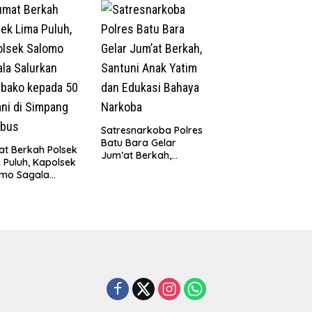
un 2026
Lantai Rumah yang
Layak Berkat Satgas
TMMD Ke-129 Kodim
0208/Asahan
Satresnarkoba Polres
Batu Bara Gelar
t Berkah Polsek
Jum’at Berkah,
 Puluh, Kapolsek
Santuni Anak Yatim
omo Sagala
dan Edukasi Bahaya
urkan Sembako
Narkoba
da 50 Petani di
pang Gambus