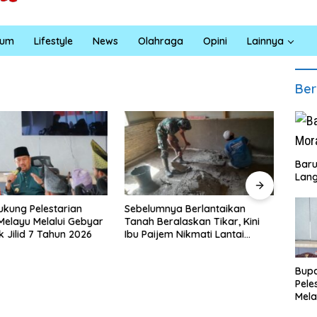
kum
Lifestyle
News
Olahraga
Opini
Lainnya
Ber
‎Bar
Lang
ebelumnya Berlantaikan
nah Beralaskan Tikar, Kini
Jumat Berkah Polsek Lima
u Paijem Nikmati Lantai
Puluh, Kapolsek Salomo Sagala
umah yang Layak Berkat
Salurkan Sembako kepada 50
atgas TMMD Ke-129 Kodim
Petani di Simpang Gambus
Bupa
208/Asahan
Pele
Mela
Bert