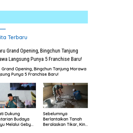
ita Terbaru
u Grand Opening, Bingchun Tanjung Morawa
sung Punya 5 Franchise Baru!
Satresnarkoba Polres Batu
INALUM Bersama Pemprov
Bara Gelar Jum’at Berkah,
Sumut Perkuat Komitmen
Santuni Anak Yatim dan
Pendidikan dan Konservasi
Edukasi Bahaya Narkoba
Lingkungan
ti Dukung
Sebelumnya
starian Budaya
Berlantaikan Tanah
yu Melalui Gebyar
Beralaskan Tikar, Kini
anjak Jilid 7
Ibu Paijem Nikmati