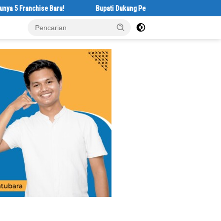
anchise Baru!
Bupati Dukung Pelestarian Budaya Melayu Melalui Geb