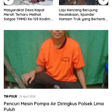
Laju Kencang Berujung
Masyarakat Desa Kapal
Kecelakaan, Xpander
Merah Terharu Melihat
Hantam Truk yang Berhenti
Satgas TMMD Ke-129 Kodim
di Bahu Jalan
0208/Asahan Bekerja Siang
Malam Demi Renovasi
Mushollah Al Maghribi
TNI-POLRI
20 April 2024
Pencuri Mesin Pompa Air Diringkus Polsek Lima
Puluh