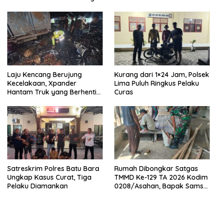
Laju Kencang Berujung
Kurang dari 1×24 Jam, Polsek
Kecelakaan, Xpander
Lima Puluh Ringkus Pelaku
Hantam Truk yang Berhenti
Curas
di Bahu Jalan
Satreskrim Polres Batu Bara
Rumah Dibongkar Satgas
Ungkap Kasus Curat, Tiga
TMMD Ke-129 TA 2026 Kodim
Pelaku Diamankan
0208/Asahan, Bapak Samsul
Bahri Bahagia Impiannya
Miliki Rumah Layak Huni
Segera Terwujud