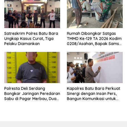
Satreskrim Polres Batu Bara
Rumah Dibongkar Satgas
Ungkap Kasus Curat, Tiga
TMMD Ke-129 TA 2026 Kodim
Pelaku Diamankan
0208/Asahan, Bapak Samsul
Bahri Bahagia Impiannya
Miliki Rumah Layak Huni
Segera Terwujud
Polresta Deli Serdang
Kapolres Batu Bara Perkuat
Bongkar Jaringan Peredaran
Sinergi dengan Insan Pers,
Sabu di Pagar Merbau, Dua
Bangun Komunikasi untuk
Pengedar Dibekuk dengan
Ciptakan Kamtibmas
Barang Bukti 25,73 Gram
Kondusif