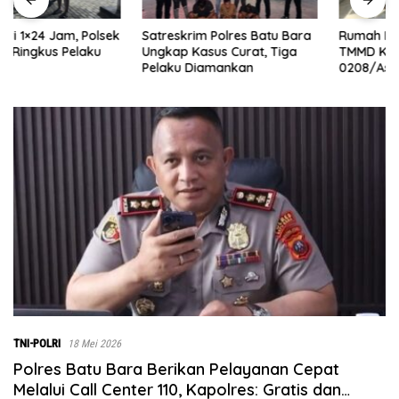
Satreskrim Polres Batu Bara
Rumah Dibongkar Satgas
Ungkap Kasus Curat, Tiga
TMMD Ke-129 TA 2026 Kodim
Pelaku Diamankan
0208/Asahan, Bapak Samsul
Bahri Bahagia Impiannya
Miliki Rumah Layak Huni
Segera Terwujud
TNI-POLRI
18 Mei 2026
Polres Batu Bara Berikan Pelayanan Cepat
Melalui Call Center 110, Kapolres: Gratis dan