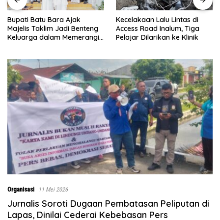
Kecelakaan Lalu Lintas di
Menjelang Penutupan TMMD
Access Road Inalum, Tiga
ke-129, Pasiter Kodim
Pelajar Dilarikan ke Klinik
0208/Asahan Cek Sarana Air
Bersih di Desa Kapal Merah
Organisasi
11 Mei 2026
Jurnalis Soroti Dugaan Pembatasan Peliputan di
Lapas, Dinilai Cederai Kebebasan Pers