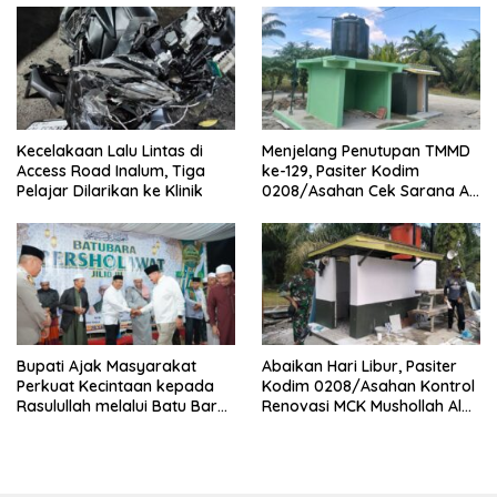
Kecelakaan Lalu Lintas di
Menjelang Penutupan TMMD
Access Road Inalum, Tiga
ke-129, Pasiter Kodim
Pelajar Dilarikan ke Klinik
0208/Asahan Cek Sarana Air
Bersih di Desa Kapal Merah
Bupati Ajak Masyarakat
Abaikan Hari Libur, Pasiter
Perkuat Kecintaan kepada
Kodim 0208/Asahan Kontrol
Rasulullah melalui Batu Bara
Renovasi MCK Mushollah Al
Bersholawat
Maghribi