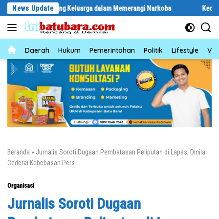
Langsung
Jadi Benteng Keluarga dalam Memerangi Narkoba
News Update
Kecelakaan Lalu Li
ke
konten
News
Daerah
Hukum
Pemerintahan
Politik
Lifestyle
Vid
Beranda
»
Jurnalis Soroti Dugaan Pembatasan Peliputan di Lapas, Dinilai
Cederai Kebebasan Pers
Organisasi
Jurnalis Soroti Dugaan