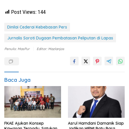
Post Views:
144
Dinilai Cederai Kebebasan Pers
Jurnalis Soroti Dugaan Pembatasan Peliputan di Lapas
Penulis: MasPur
Editor: Mazlanjos
Baca Juga
FKAE Ajukan Konsep
Asrul Hamdani Damanik Siap
Kawasan Terpadu, Satukan
Jadikan HIPMI Batu Bara