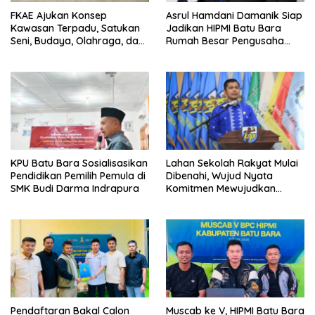
FKAE Ajukan Konsep
Asrul Hamdani Damanik Siap
Kawasan Terpadu, Satukan
Jadikan HIPMI Batu Bara
Seni, Budaya, Olahraga, dan
Rumah Besar Pengusaha
Ruang Publik
Muda
KPU Batu Bara Sosialisasikan
Lahan Sekolah Rakyat Mulai
Pendidikan Pemilih Pemula di
Dibenahi, Wujud Nyata
SMK Budi Darma Indrapura
Komitmen Mewujudkan
Pendidikan Berkualitas
Pendaftaran Bakal Calon
Muscab ke V, HIPMI Batu Bara