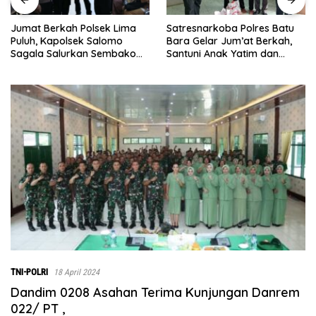
Satresnarkoba Polres Batu
INALUM Bersama Pemp
Lima
Bara Gelar Jum’at Berkah,
Sumut Perkuat Komitm
mo
Santuni Anak Yatim dan
Pendidikan dan Konser
bako
Edukasi Bahaya Narkoba
Lingkungan
Simpang
TNI-POLRI
18 April 2024
Dandim 0208 Asahan Terima Kunjungan Danrem
022/ PT ,