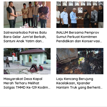
Satresnarkoba Polres Batu
INALUM Bersama Pemprov
Bara Gelar Jum’at Berkah,
Sumut Perkuat Komitmen
Santuni Anak Yatim dan
Pendidikan dan Konservasi
Edukasi Bahaya Narkoba
Lingkungan
Masyarakat Desa Kapal
Laju Kencang Berujung
Merah Terharu Melihat
Kecelakaan, Xpander
Satgas TMMD Ke-129 Kodim
Hantam Truk yang Berhenti
0208/Asahan Bekerja Siang
di Bahu Jalan
Malam Demi Renovasi
Mushollah Al Maghribi