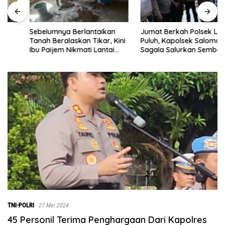
Sebelumnya Berlantaikan
Jumat Berkah Polsek Lima
Tanah Beralaskan Tikar, Kini
Puluh, Kapolsek Salomo
Ibu Paijem Nikmati Lantai
Sagala Salurkan Sembako
Rumah yang Layak Berkat
kepada 50 Petani di Simpang
Satgas TMMD Ke-129 Kodim
Gambus
0208/Asahan
TNI-POLRI
27 Mei 2024
45 Personil Terima Penghargaan Dari Kapolres