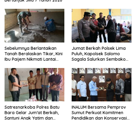
Bertanjak Jilid 7 Tahun 2026
Sebelumnya Berlantaikan
Jumat Berkah Polsek Lima
Tanah Beralaskan Tikar, Kini
Puluh, Kapolsek Salomo
Ibu Paijem Nikmati Lantai
Sagala Salurkan Sembako
Rumah yang Layak Berkat
kepada 50 Petani di Simpang
Satgas TMMD Ke-129 Kodim
Gambus
0208/Asahan
Satresnarkoba Polres Batu
INALUM Bersama Pemprov
Bara Gelar Jum’at Berkah,
Sumut Perkuat Komitmen
Santuni Anak Yatim dan
Pendidikan dan Konservasi
Edukasi Bahaya Narkoba
Lingkungan