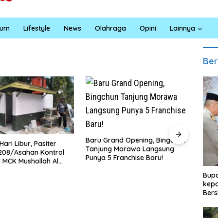
kum
Lifestyle
News
Olahraga
Opini
Lainnya
Ber
ru Grand Opening, Bingchun
Bupati Dukung Pelestarian
jung Morawa Langsung
Budaya Melayu Melalui Gebyar
ya 5 Franchise Baru!
Bertanjak Jilid 7 Tahun 2026
Bupa
kepa
Bers