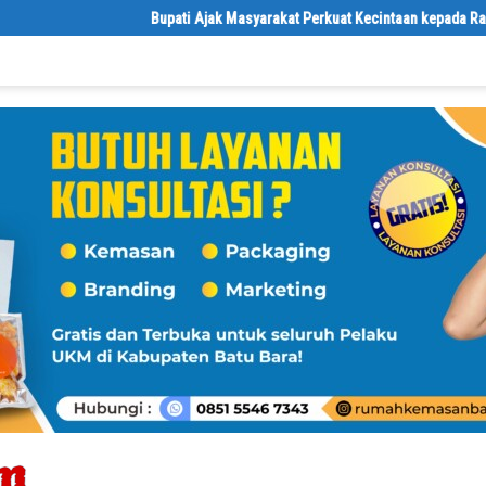
Bupati Ajak Masyarakat Perkuat Kecintaan kepada Rasulullah m