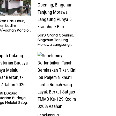
kan Hari Libur,
ter Kodim
/Asahan Kontrol
ovasi MCK
‎Baru Grand Opening,
ollah Al Maghribi
Bingchun Tanjung
Morawa Langsung
Punya 5 Franchise
Baru!
ti Dukung
starian Budaya
yu Melalui Gebyar
anjak Jilid 7
un 2026
Sebelumnya