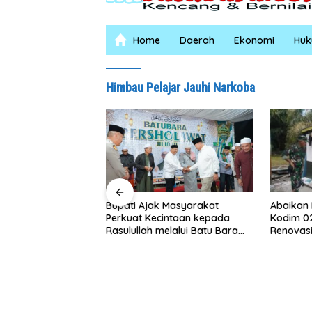
Home
Daerah
Ekonomi
Hu
Himbau Pelajar Jauhi Narkoba
‎Ba
Abaikan Hari Libur, Pasiter
 Ajak Masyarakat
Tan
Kodim 0208/Asahan Kontrol
t Kecintaan kepada
Pun
Renovasi MCK Mushollah Al
lah melalui Batu Bara
Maghribi
lawat