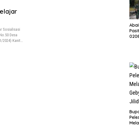
elajar
Abai
 Sosialisasi
Pasi
 No.50 Desa
0208
1/2024) Kanit…
Ren
Mush
Bupa
Pele
Mela
Bert
Tah