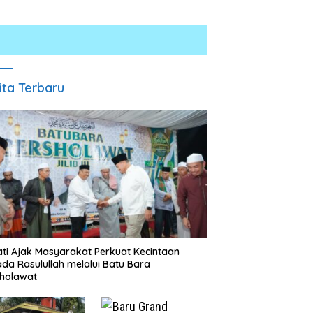
ita Terbaru
Jumat Berkah Polsek Lima
Puluh, Kapolsek Salomo Sagala
Sebelumnya Berlantaikan
Salurkan Sembako kepada 50
ti Ajak Masyarakat Perkuat Kecintaan
Tanah Beralaskan Tikar, Kini
Petani di Simpang Gambus
da Rasulullah melalui Batu Bara
Ibu Paijem Nikmati Lantai
holawat
Rumah yang Layak Berkat
Satgas TMMD Ke-129 Kodim
0208/Asahan