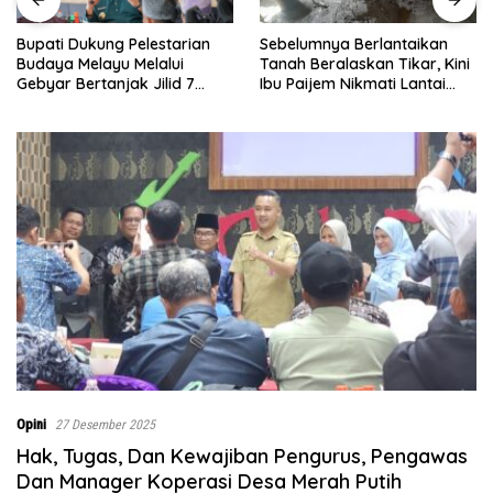
Sebelumnya Berlantaikan
Jumat Berkah Polsek Lima
Tanah Beralaskan Tikar, Kini
Puluh, Kapolsek Salomo
Ibu Paijem Nikmati Lantai
Sagala Salurkan Sembako
Rumah yang Layak Berkat
kepada 50 Petani di Simpang
Satgas TMMD Ke-129 Kodim
Gambus
0208/Asahan
Opini
27 Desember 2025
Hak, Tugas, Dan Kewajiban Pengurus, Pengawas
Dan Manager Koperasi Desa Merah Putih