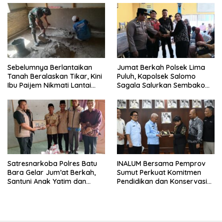
Sebelumnya Berlantaikan
Jumat Berkah Polsek Lima
Tanah Beralaskan Tikar, Kini
Puluh, Kapolsek Salomo
Ibu Paijem Nikmati Lantai
Sagala Salurkan Sembako
Rumah yang Layak Berkat
kepada 50 Petani di Simpang
Satgas TMMD Ke-129 Kodim
Gambus
0208/Asahan
Satresnarkoba Polres Batu
INALUM Bersama Pemprov
Bara Gelar Jum’at Berkah,
Sumut Perkuat Komitmen
Santuni Anak Yatim dan
Pendidikan dan Konservasi
Edukasi Bahaya Narkoba
Lingkungan