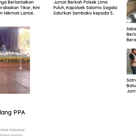
ya Berlantaikan
Jumat Berkah Polsek Lima
Satre
ralaskan Tikar, Kini
Puluh, Kapolsek Salomo Sagala
Bara 
em Nikmati Lantai
Salurkan Sembako kepada 50
Santu
ang Layak Berkat
Petani di Simpang Gambus
Eduk
TMMD Ke-129 Kodim
Seb
ahan
Berl
Bera
Ibu 
Lant
Laya
TMM
020
Satr
Batu
Jum’
Sant
dan 
Nar
dang PPA
isten Indonesia
Undang-Undang