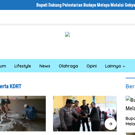
Bupati Dukung Pelestarian Budaya Melayu Melalui Gebyar Bertanj
kum
Lifestyle
News
Olahraga
Opini
Lainnya
Ber
erta KDRT
Bupa
Mela