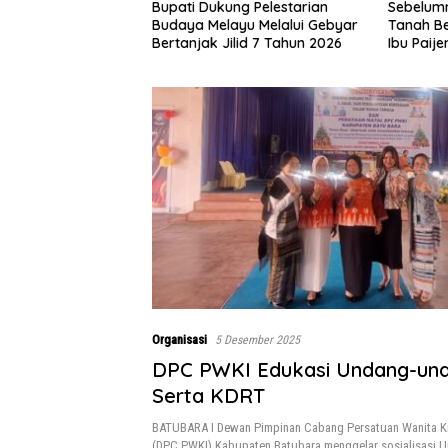
Bupati Dukung Pelestarian
Sebelumn
Budaya Melayu Melalui Gebyar
Tanah Be
Bertanjak Jilid 7 Tahun 2026
Ibu Paij
Rumah y
Satgas 
0208/As
Organisasi
5 Desember 2025
DPC PWKI Edukasi Undang-un
Serta KDRT
BATUBARA I Dewan Pimpinan Cabang Persatuan Wanita Kr
(DPC PWKI) Kabupaten Batubara menggelar sosialisasi 