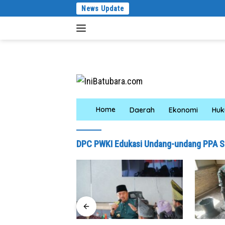
Langsung
News Update
ke
konten
Home
Daerah
Ekonomi
Hu
DPC PWKI Edukasi Undang-undang PPA S
 1×24 Jam, Polsek
Ringkus Pelaku