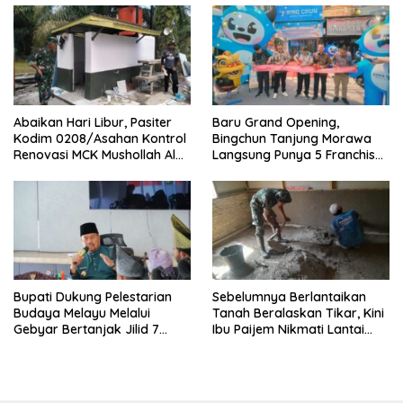
Abaikan Hari Libur, Pasiter
‎Baru Grand Opening,
Kodim 0208/Asahan Kontrol
Bingchun Tanjung Morawa
Renovasi MCK Mushollah Al
Langsung Punya 5 Franchise
Maghribi
Baru!
Bupati Dukung Pelestarian
Sebelumnya Berlantaikan
Budaya Melayu Melalui
Tanah Beralaskan Tikar, Kini
Gebyar Bertanjak Jilid 7
Ibu Paijem Nikmati Lantai
Tahun 2026
Rumah yang Layak Berkat
Satgas TMMD Ke-129 Kodim
0208/Asahan