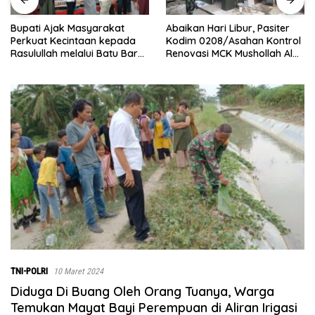
Abaikan Hari Libur, Pasiter
‎Baru Grand Opening,
Kodim 0208/Asahan Kontrol
Bingchun Tanjung Morawa
Renovasi MCK Mushollah Al
Langsung Punya 5 Franchise
Maghribi
Baru!
TNI-POLRI
10 Maret 2024
Diduga Di Buang Oleh Orang Tuanya, Warga
Temukan Mayat Bayi Perempuan di Aliran Irigasi