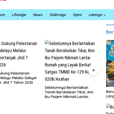
kum
Lifestyle
News
Olahraga
Opini
Lainnya
Ber
Jumat Berkah Polsek Lima
Puluh, Kapolsek Salomo Sagala
ebelumnya Berlantaikan
Salurkan Sembako kepada 50
‎Bar
nah Beralaskan Tikar, Kini
Petani di Simpang Gambus
Lang
u Paijem Nikmati Lantai
umah yang Layak Berkat
atgas TMMD Ke-129 Kodim
208/Asahan