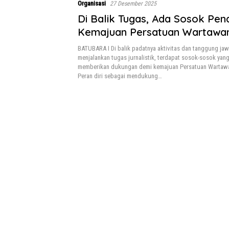
Organisasi
27 Desember 2025
Di Balik Tugas, Ada Sosok Pe
Kemajuan Persatuan Wartawa
Indonesia
BATUBARA I Di balik padatnya aktivitas dan tanggung ja
menjalankan tugas jurnalistik, terdapat sosok-sosok yan
memberikan dukungan demi kemajuan Persatuan Wartawa
Peran diri sebagai mendukung…