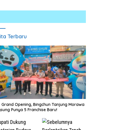
ita Terbaru
Satresnarkoba Polres Batu
INALUM Bersama Pemprov
Bara Gelar Jum’at Berkah,
Sumut Perkuat Komitmen
Santuni Anak Yatim dan
Pendidikan dan Konservasi
Edukasi Bahaya Narkoba
Lingkungan
u Grand Opening, Bingchun Tanjung Morawa
sung Punya 5 Franchise Baru!