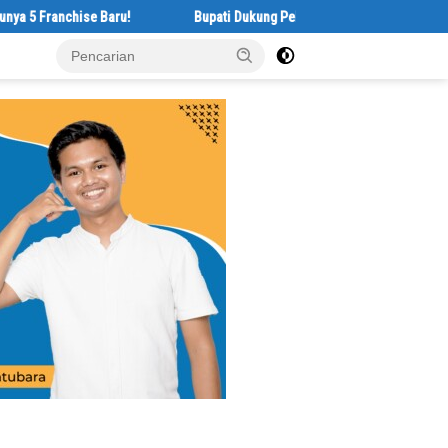
nchise Baru!
Bupati Dukung Pelestarian Budaya Melayu Melalui Geby