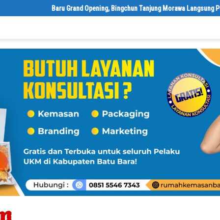
‎Baru Grand Opening, Bingchun Tanjung Morawa Langsung Punya 5 Fra