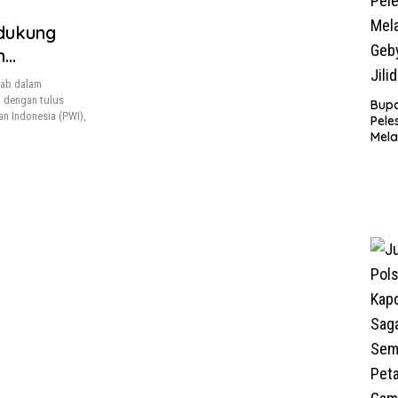
ndukung
n
wab dalam
g dengan tulus
Bupa
n Indonesia (PWI),
Pele
Mela
Bert
Tah