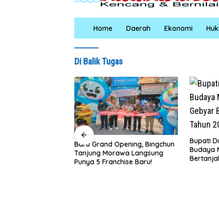
Home
Daerah
Ekonomi
Hu
Di Balik Tugas
Bupati Dukung Pelestarian
 Grand Opening, Bingchun
Budaya Melayu Melalui Gebyar
ung Morawa Langsung
Bertanjak Jilid 7 Tahun 2026
 5 Franchise Baru!
S
Ta
Ib
R
S
0