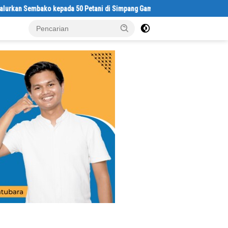
mbako kepada 50 Petani di Simpang Gambus
Satresnarkoba Polres 