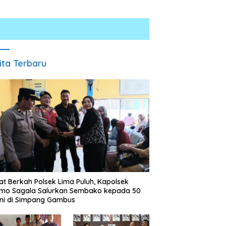
ita Terbaru
 Kencang Berujung
Kurang dari 1×24 Jam, Polsek
S
lakaan, Xpander Hantam
Lima Puluh Ringkus Pelaku
U
yang Berhenti di Bahu
Curas
P
n
t Berkah Polsek Lima Puluh, Kapolsek
omo Sagala Salurkan Sembako kepada 50
ni di Simpang Gambus