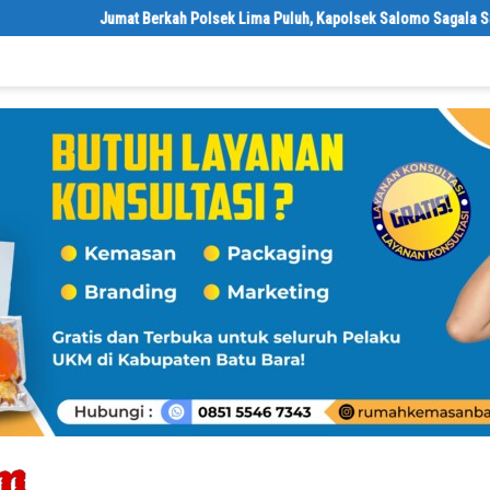
Jumat Berkah Polsek Lima Puluh, Kapolsek Salomo Sagala Salurkan Se