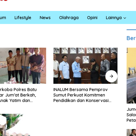
kum
Lifestyle
News
Olahraga
Opini
Lainnya
Ber
Bersama Pemprov
Masyarakat Desa Kapal Merah
Laju
erkuat Komitmen
Terharu Melihat Satgas TMMD
Kece
an dan Konservasi
Ke-129 Kodim 0208/Asahan
Truk 
gan
Bekerja Siang Malam Demi
Jala
Juma
Renovasi Mushollah Al Maghribi
Sal
Peta