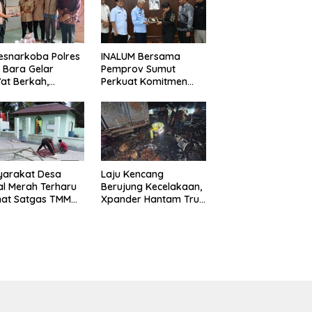
esnarkoba Polres
INALUM Bersama
 Bara Gelar
Pemprov Sumut
at Berkah,
Perkuat Komitmen
uni Anak Yatim
Pendidikan dan
Edukasi Bahaya
Konservasi
koba
Lingkungan
yarakat Desa
Laju Kencang
l Merah Terharu
Berujung Kecelakaan,
hat Satgas TMMD
Xpander Hantam Truk
29 Kodim
yang Berhenti di Bahu
8/Asahan Bekerja
Jalan
ng Malam Demi
vasi Mushollah Al
ribi