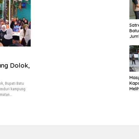
Satr
Batu
Jum’
Sant
dan 
Nar
ang Dolok,
Mas
Kapa
k, Bupati Batu
Meli
kenduri kampung
Ke-1
amatan…
020
Sia
Reno
Magh