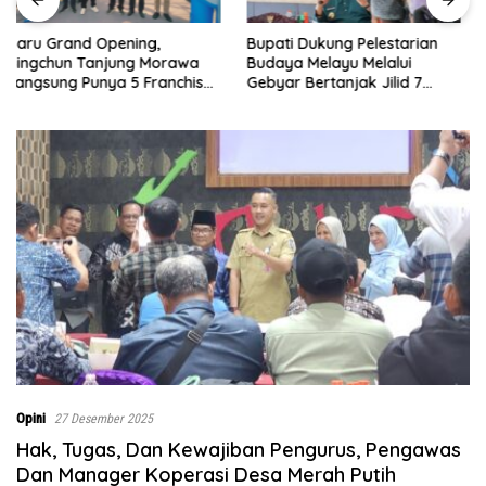
Bupati Dukung Pelestarian
Sebelumnya Berlantaikan
Budaya Melayu Melalui
Tanah Beralaskan Tikar, Kini
Gebyar Bertanjak Jilid 7
Ibu Paijem Nikmati Lantai
Tahun 2026
Rumah yang Layak Berkat
Satgas TMMD Ke-129 Kodim
0208/Asahan
Opini
27 Desember 2025
Hak, Tugas, Dan Kewajiban Pengurus, Pengawas
Dan Manager Koperasi Desa Merah Putih