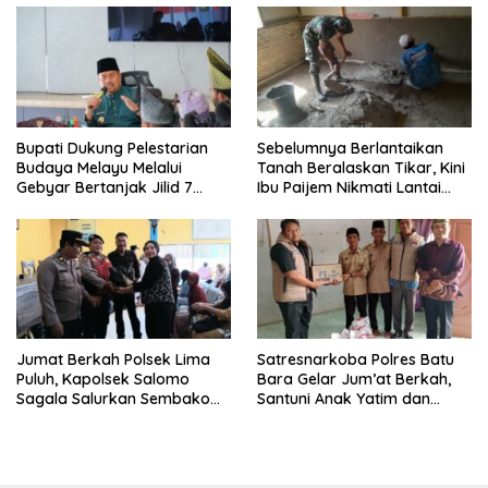
Bupati Dukung Pelestarian
Sebelumnya Berlantaikan
Budaya Melayu Melalui
Tanah Beralaskan Tikar, Kini
Gebyar Bertanjak Jilid 7
Ibu Paijem Nikmati Lantai
Tahun 2026
Rumah yang Layak Berkat
Satgas TMMD Ke-129 Kodim
0208/Asahan
Jumat Berkah Polsek Lima
Satresnarkoba Polres Batu
Puluh, Kapolsek Salomo
Bara Gelar Jum’at Berkah,
Sagala Salurkan Sembako
Santuni Anak Yatim dan
kepada 50 Petani di Simpang
Edukasi Bahaya Narkoba
Gambus