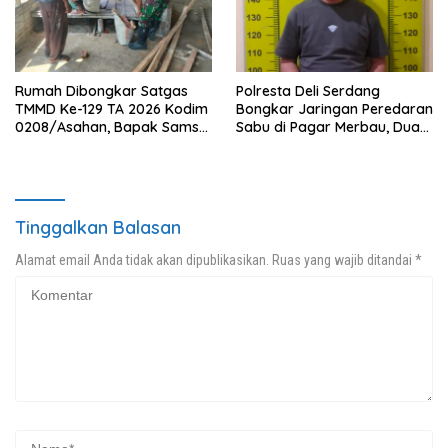
Rumah Dibongkar Satgas
Polresta Deli Serdang
TMMD Ke-129 TA 2026 Kodim
Bongkar Jaringan Peredaran
0208/Asahan, Bapak Samsul
Sabu di Pagar Merbau, Dua
Bahri Bahagia Impiannya
Pengedar Dibekuk dengan
Miliki Rumah Layak Huni
Barang Bukti 25,73 Gram
Segera Terwujud
Tinggalkan Balasan
Alamat email Anda tidak akan dipublikasikan.
Ruas yang wajib ditandai
*