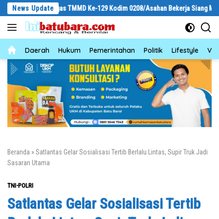
Langsung
elihat Satgas TMMD Ke-129 Kodim 0208/Asahan Bekerja Siang Malam Demi R
News Update
ke
konten
News
Daerah
Hukum
Pemerintahan
Politik
Lifestyle
Vid
Beranda
»
Satlantas Gelar Sosialisasi Tertib Berlalu Lintas, Supir Truk Jadi
Sasaran Utama
TNI-POLRI
Satlantas Gelar Sosialisasi Tertib