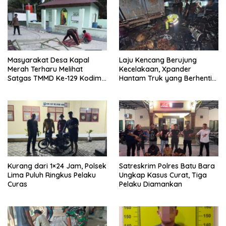
Masyarakat Desa Kapal
Laju Kencang Berujung
Merah Terharu Melihat
Kecelakaan, Xpander
Satgas TMMD Ke-129 Kodim
Hantam Truk yang Berhenti
0208/Asahan Bekerja Siang
di Bahu Jalan
Malam Demi Renovasi
Mushollah Al Maghribi
Kurang dari 1×24 Jam, Polsek
Satreskrim Polres Batu Bara
Lima Puluh Ringkus Pelaku
Ungkap Kasus Curat, Tiga
Curas
Pelaku Diamankan