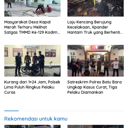
Masyarakat Desa Kapal
Laju Kencang Berujung
Merah Terharu Melihat
Kecelakaan, Xpander
Satgas TMMD Ke-129 Kodim
Hantam Truk yang Berhenti
0208/Asahan Bekerja Siang
di Bahu Jalan
Malam Demi Renovasi
Mushollah Al Maghribi
Kurang dari 1×24 Jam, Polsek
Satreskrim Polres Batu Bara
Lima Puluh Ringkus Pelaku
Ungkap Kasus Curat, Tiga
Curas
Pelaku Diamankan
Rekomendasi untuk kamu