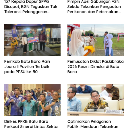
137 Kepala Dapur SPPG
Pimpin Apel Gabungan ASN,
Dicopot, BGN Tegaskan Tak
Sekda Tekankan Penguatan
Toleransi Pelanggaran
Perikanan dan Peternakan
Disiplin dan Integritas
Demi Swasembada Pangan
Pemkab Batu Bara Raih
Pemusatan Diklat Paskibraka
Juara II Paviliun Terbaik
2026 Resmi Dimulai di Batu
pada PRSU ke-50
Bara
Dinkes PPKB Batu Bara
Optimalkan Pelayanan
Perkuat Sinergi Lintas Sektor
Publik, Mendagri Tekankan