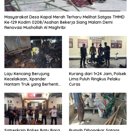
Masyarakat Desa Kapal Merah Terharu Melihat Satgas TMMD
Ke-129 Kodim 0208/Asahan Bekerja Siang Malam Demi
Renovasi Mushollah Al Maghribi
Laju Kencang Berujung
Kurang dari 1×24 Jam, Polsek
Kecelakaan, Xpander
Lima Puluh Ringkus Pelaku
Hantam Truk yang Berhenti
Curas
di Bahu Jalan
Satreskrim Polres Batu Bara
Rumah Dibongkar Satgas