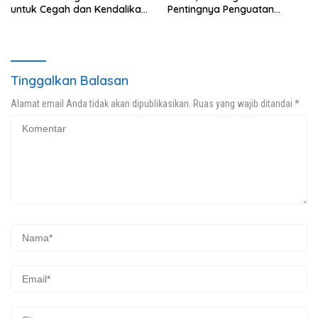
untuk Cegah dan Kendalikan
Pentingnya Penguatan
Penyakit
Kapasitas dan Dukungan
terhadap Kepala Daerah
Tinggalkan Balasan
Alamat email Anda tidak akan dipublikasikan.
Ruas yang wajib ditandai
*