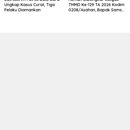
Ungkap Kasus Curat, Tiga
TMMD Ke-129 TA 2026 Kodim
Pelaku Diamankan
0208/Asahan, Bapak Samsul
Bahri Bahagia Impiannya
Miliki Rumah Layak Huni
Segera Terwujud