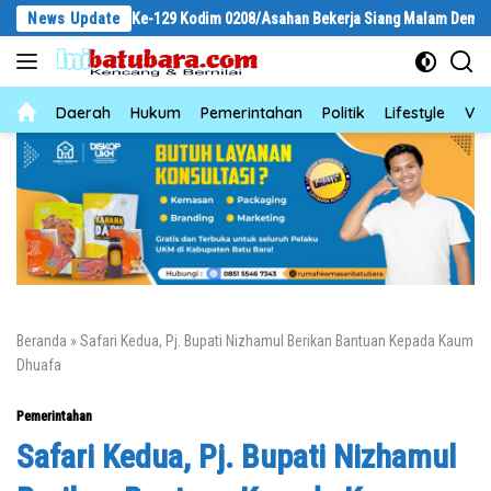
Langsung
MMD Ke-129 Kodim 0208/Asahan Bekerja Siang Malam Demi Renovasi Musholl
News Update
ke
konten
News
Daerah
Hukum
Pemerintahan
Politik
Lifestyle
Vid
Beranda
»
Safari Kedua, Pj. Bupati Nizhamul Berikan Bantuan Kepada Kaum
Dhuafa
Pemerintahan
Safari Kedua, Pj. Bupati Nizhamul