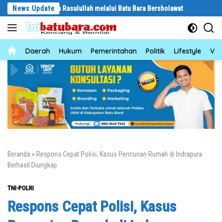
Langsung
n kepada Rasulullah melalui Batu Bara Bersholawat
News Update
Abaikan Hari L
ke
konten
News
Daerah
Hukum
Pemerintahan
Politik
Lifestyle
Vid
Beranda
»
Respons Cepat Polisi, Kasus Pencurian Rumah di Indrapura
Berhasil Diungkap
TNI-POLRI
Respons Cepat Polisi, Kasus