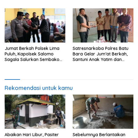
Maghribi
Rumah yang Layak Berkat
Satgas TMMD Ke-129 Kodim
0208/Asahan
Jumat Berkah Polsek Lima
Satresnarkoba Polres Batu
Puluh, Kapolsek Salomo
Bara Gelar Jum’at Berkah,
Sagala Salurkan Sembako
Santuni Anak Yatim dan
kepada 50 Petani di Simpang
Edukasi Bahaya Narkoba
Gambus
Rekomendasi untuk kamu
Abaikan Hari Libur, Pasiter
Sebelumnya Berlantaikan