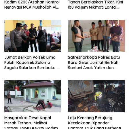
Kodim 0208/Asahan Kontrol
Tanah Beralaskan Tikar, Kini
Renovasi MCK Mushollah Al
Ibu Paijem Nikmati Lantai
Maghribi
Rumah yang Layak Berkat
Satgas TMMD Ke-129 Kodim
0208/Asahan
Jumat Berkah Polsek Lima
Satresnarkoba Polres Batu
Puluh, Kapolsek Salomo
Bara Gelar Jum’at Berkah,
Sagala Salurkan Sembako
Santuni Anak Yatim dan
kepada 50 Petani di Simpang
Edukasi Bahaya Narkoba
Gambus
Masyarakat Desa Kapal
Laju Kencang Berujung
Merah Terharu Melihat
Kecelakaan, Xpander
Satgas TMMD Ke-129 Kodim
Hantam Truk yang Berhenti