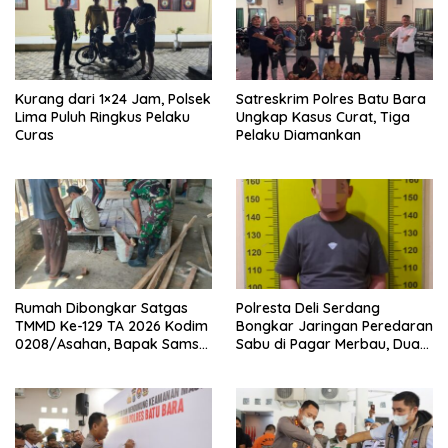
Kurang dari 1×24 Jam, Polsek
Satreskrim Polres Batu Bara
Lima Puluh Ringkus Pelaku
Ungkap Kasus Curat, Tiga
Curas
Pelaku Diamankan
Rumah Dibongkar Satgas
Polresta Deli Serdang
TMMD Ke-129 TA 2026 Kodim
Bongkar Jaringan Peredaran
0208/Asahan, Bapak Samsul
Sabu di Pagar Merbau, Dua
Bahri Bahagia Impiannya
Pengedar Dibekuk dengan
Miliki Rumah Layak Huni
Barang Bukti 25,73 Gram
Segera Terwujud