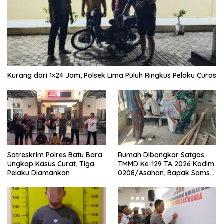
Kurang dari 1×24 Jam, Polsek Lima Puluh Ringkus Pelaku Curas
Satreskrim Polres Batu Bara
Rumah Dibongkar Satgas
Ungkap Kasus Curat, Tiga
TMMD Ke-129 TA 2026 Kodim
Pelaku Diamankan
0208/Asahan, Bapak Samsul
Bahri Bahagia Impiannya
Miliki Rumah Layak Huni
Segera Terwujud