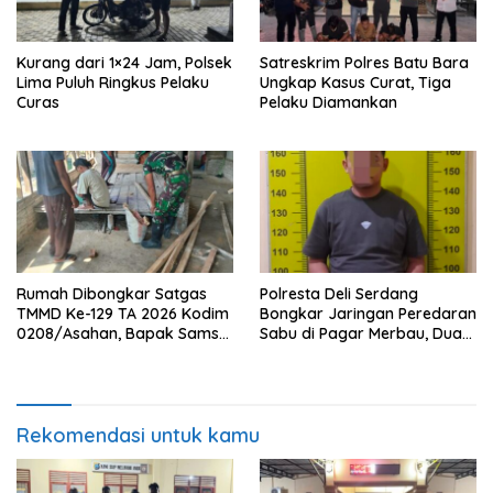
Kurang dari 1×24 Jam, Polsek
Satreskrim Polres Batu Bara
Lima Puluh Ringkus Pelaku
Ungkap Kasus Curat, Tiga
Curas
Pelaku Diamankan
Rumah Dibongkar Satgas
Polresta Deli Serdang
TMMD Ke-129 TA 2026 Kodim
Bongkar Jaringan Peredaran
0208/Asahan, Bapak Samsul
Sabu di Pagar Merbau, Dua
Bahri Bahagia Impiannya
Pengedar Dibekuk dengan
Miliki Rumah Layak Huni
Barang Bukti 25,73 Gram
Segera Terwujud
Rekomendasi untuk kamu