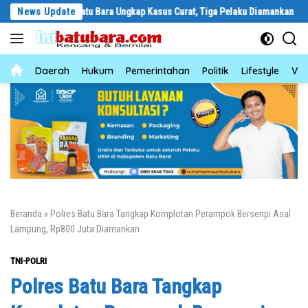
Langsung
res Batu Bara Ungkap Kasus Curat, Tiga Pelaku Diamankan
News Update
Rumah D
ke
konten
News
Daerah
Hukum
Pemerintahan
Politik
Lifestyle
Vid
Beranda
»
Polres Batu Bara Tangkap Komplotan Perampok Bersenpi Asal
Lampung, Rp800 Juta Diamankan
TNI-POLRI
Polres Batu Bara Tangkap