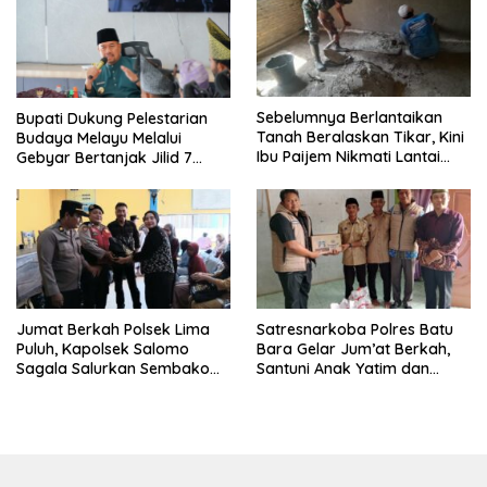
Sebelumnya Berlantaikan
Bupati Dukung Pelestarian
Tanah Beralaskan Tikar, Kini
Budaya Melayu Melalui
Ibu Paijem Nikmati Lantai
Gebyar Bertanjak Jilid 7
Rumah yang Layak Berkat
Tahun 2026
Satgas TMMD Ke-129 Kodim
0208/Asahan
Jumat Berkah Polsek Lima
Satresnarkoba Polres Batu
Puluh, Kapolsek Salomo
Bara Gelar Jum’at Berkah,
Sagala Salurkan Sembako
Santuni Anak Yatim dan
kepada 50 Petani di Simpang
Edukasi Bahaya Narkoba
Gambus