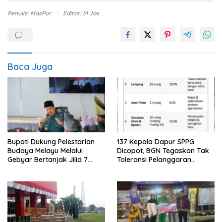
Penulis: MasPur
Editor: M Jos
Baca Juga
Bupati Dukung Pelestarian
137 Kepala Dapur SPPG
Budaya Melayu Melalui
Dicopot, BGN Tegaskan Tak
Gebyar Bertanjak Jilid 7
Toleransi Pelanggaran
Tahun 2026
Disiplin dan Integritas