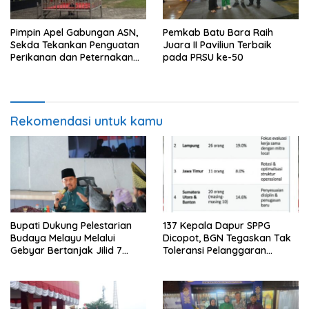
Pimpin Apel Gabungan ASN,
Pemkab Batu Bara Raih
Sekda Tekankan Penguatan
Juara II Paviliun Terbaik
Perikanan dan Peternakan
pada PRSU ke-50
Demi Swasembada Pangan
Rekomendasi untuk kamu
Bupati Dukung Pelestarian
137 Kepala Dapur SPPG
Budaya Melayu Melalui
Dicopot, BGN Tegaskan Tak
Gebyar Bertanjak Jilid 7
Toleransi Pelanggaran
Tahun 2026
Disiplin dan Integritas