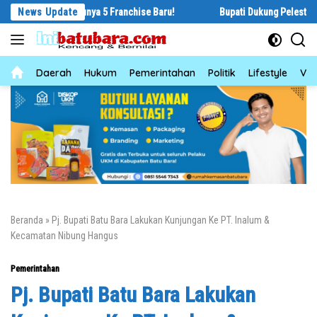
Langsung
ung Punya 5 Franchise Baru!
News Update
Bupati Dukung Pelestarian Budaya Mel
ke
konten
News
Daerah
Hukum
Pemerintahan
Politik
Lifestyle
Vid
Beranda
»
Pj. Bupati Batu Bara Lakukan Kunjungan Ke PT. Inalum &
Kecamatan Nibung Hangus
Pemerintahan
Pj. Bupati Batu Bara Lakukan