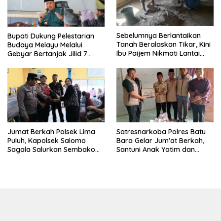
Sebelumnya Berlantaikan
Bupati Dukung Pelestarian
Tanah Beralaskan Tikar, Kini
Budaya Melayu Melalui
Ibu Paijem Nikmati Lantai
Gebyar Bertanjak Jilid 7
Rumah yang Layak Berkat
Tahun 2026
Satgas TMMD Ke-129 Kodim
0208/Asahan
Jumat Berkah Polsek Lima
Satresnarkoba Polres Batu
Puluh, Kapolsek Salomo
Bara Gelar Jum’at Berkah,
Sagala Salurkan Sembako
Santuni Anak Yatim dan
kepada 50 Petani di Simpang
Edukasi Bahaya Narkoba
Gambus