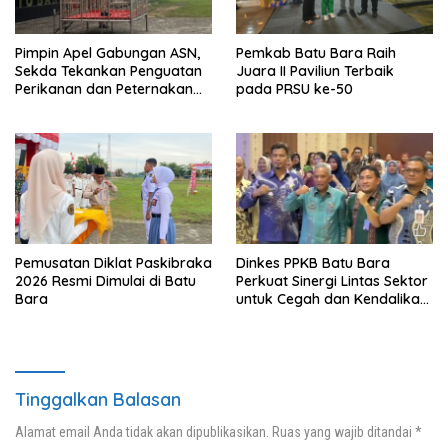
Pimpin Apel Gabungan ASN,
Pemkab Batu Bara Raih
Sekda Tekankan Penguatan
Juara II Paviliun Terbaik
Perikanan dan Peternakan
pada PRSU ke-50
Demi Swasembada Pangan
Pemusatan Diklat Paskibraka
Dinkes PPKB Batu Bara
2026 Resmi Dimulai di Batu
Perkuat Sinergi Lintas Sektor
Bara
untuk Cegah dan Kendalikan
Penyakit
Tinggalkan Balasan
Alamat email Anda tidak akan dipublikasikan.
Ruas yang wajib ditandai
*