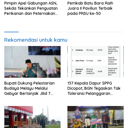
Pimpin Apel Gabungan ASN,
Pemkab Batu Bara Raih
Sekda Tekankan Penguatan
Juara II Paviliun Terbaik
Perikanan dan Peternakan
pada PRSU ke-50
Demi Swasembada Pangan
Rekomendasi untuk kamu
Bupati Dukung Pelestarian
137 Kepala Dapur SPPG
Budaya Melayu Melalui
Dicopot, BGN Tegaskan Tak
Gebyar Bertanjak Jilid 7
Toleransi Pelanggaran
Tahun 2026
Disiplin dan Integritas