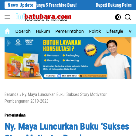
Langsung
ng Punya 5 Franchise Baru!
News Update
Bupati Dukung Pelestarian Budaya Mela
ke
konten
News
Daerah
Hukum
Pemerintahan
Politik
Lifestyle
Vid
Beranda
»
Ny. Maya Luncurkan Buku ‘Sukses Story Motivator
Pembangunan 2019-2023
Pemerintahan
Ny. Maya Luncurkan Buku ‘Sukses