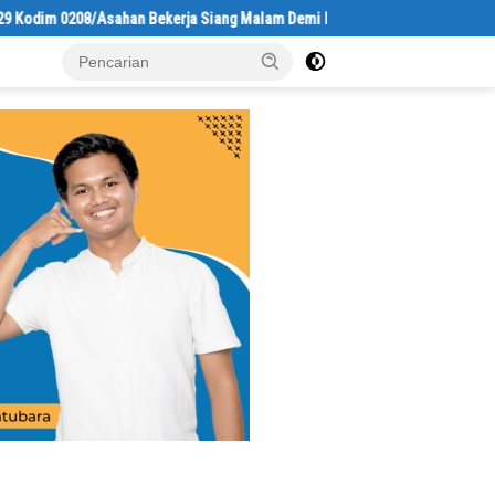
han Bekerja Siang Malam Demi Renovasi Mushollah Al Maghribi
L