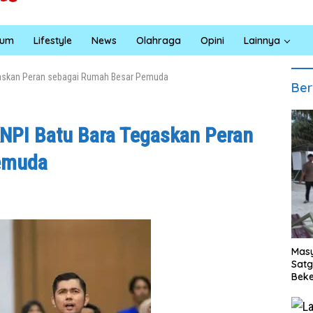
kum
Lifestyle
News
Olahraga
Opini
Lainnya
egaskan Peran sebagai Rumah Besar Pemuda
Ber
KNPI Batu Bara Tegaskan Peran
emuda
Masy
Sat
Beke
Al M