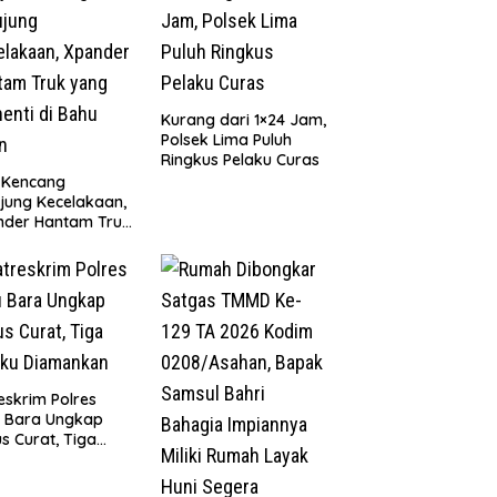
Kurang dari 1×24 Jam,
Polsek Lima Puluh
Ringkus Pelaku Curas
 Kencang
jung Kecelakaan,
nder Hantam Truk
 Berhenti di Bahu
n
eskrim Polres
u Bara Ungkap
s Curat, Tiga
aku Diamankan