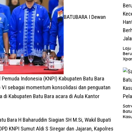
BATUBARA I Dewan
Laju
Beru
Xpa
yang
Jala
l Pemuda Indonesia (KNPI) Kabupaten Batu Bara
 VI sebagai momentum konsolidasi dan penguatan
 di Kabupaten Batu Bara acara di Aula Kantor
Satr
Bat
Kasu
atu Bara H Baharuddin Siagian SH M.Si, Wakil Bupati
Pel
DPD KNPI Sumut Aldi S Siregar dan Jajaran, Kapolres