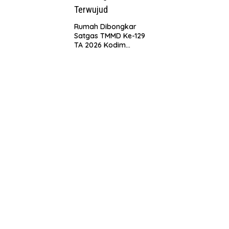
Rumah Dibongkar
Satgas TMMD Ke-129
TA 2026 Kodim
0208/Asahan, Bapak
Samsul Bahri Bahagia
Impiannya Miliki
Rumah Layak Huni
Segera Terwujud