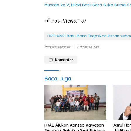
Muscab ke V, HIPMI Batu Bara Buka Bursa 
Post Views:
157
DPD KNPI Batu Bara Tegaskan Peran seb
Penulis: MasPur
Editor: M Jos
Komentar
Baca Juga
FKAE Ajukan Konsep Kawasan
Asrul Ha
Terpadu, Satukan Seni, Budaya,
Jadikan 