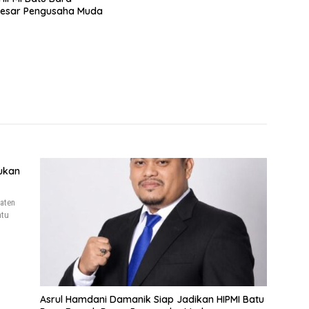
esar Pengusaha Muda
ukan
aten
atu
Asrul Hamdani Damanik Siap Jadikan HIPMI Batu