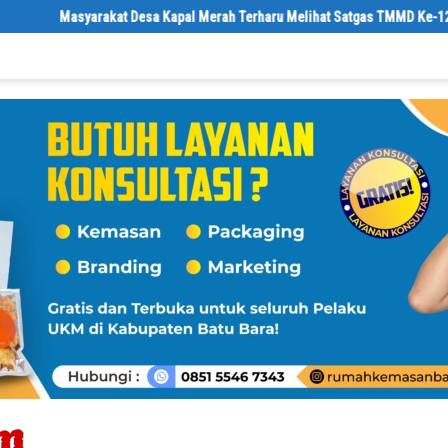
kat Desa Kapal Merah Terharu Melihat Satgas TMMD Ke-129 Kodim 0208/Asa