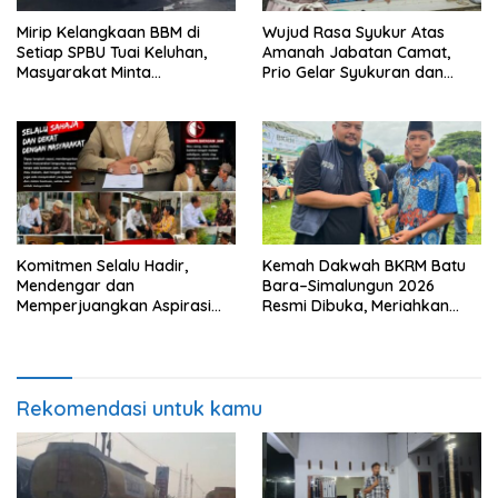
Mirip Kelangkaan BBM di
Wujud Rasa Syukur Atas
Setiap SPBU Tuai Keluhan,
Amanah Jabatan Camat,
Masyarakat Minta
Prio Gelar Syukuran dan
Pengawasan Pengisian
Santuni Anak Yatim
dengan Jerigen Diperketat
Komitmen Selalu Hadir,
Kemah Dakwah BKRM Batu
Mendengar dan
Bara–Simalungun 2026
Memperjuangkan Aspirasi
Resmi Dibuka, Meriahkan
Masyarakat Batu Bara
Syiar Islam Lewat Beragam
Perlombaan
Rekomendasi untuk kamu