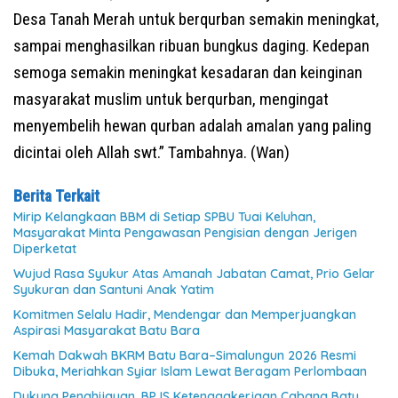
Desa Tanah Merah untuk berqurban semakin meningkat,
sampai menghasilkan ribuan bungkus daging. Kedepan
semoga semakin meningkat kesadaran dan keinginan
masyarakat muslim untuk berqurban, mengingat
menyembelih hewan qurban adalah amalan yang paling
dicintai oleh Allah swt.” Tambahnya. (Wan)
Berita Terkait
Mirip Kelangkaan BBM di Setiap SPBU Tuai Keluhan,
Masyarakat Minta Pengawasan Pengisian dengan Jerigen
Diperketat
Wujud Rasa Syukur Atas Amanah Jabatan Camat, Prio Gelar
Syukuran dan Santuni Anak Yatim
Komitmen Selalu Hadir, Mendengar dan Memperjuangkan
Aspirasi Masyarakat Batu Bara
Kemah Dakwah BKRM Batu Bara–Simalungun 2026 Resmi
Dibuka, Meriahkan Syiar Islam Lewat Beragam Perlombaan
Dukung Penghijauan, BPJS Ketenagakerjaan Cabang Batu