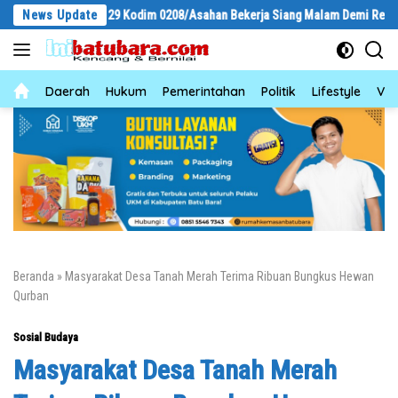
Langsung
MD Ke-129 Kodim 0208/Asahan Bekerja Siang Malam Demi Renovasi Musholla
News Update
ke
konten
News
Daerah
Hukum
Pemerintahan
Politik
Lifestyle
Vid
Beranda
»
Masyarakat Desa Tanah Merah Terima Ribuan Bungkus Hewan
Qurban
Sosial Budaya
Masyarakat Desa Tanah Merah