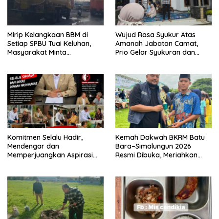
Mirip Kelangkaan BBM di
Wujud Rasa Syukur Atas
Setiap SPBU Tuai Keluhan,
Amanah Jabatan Camat,
Masyarakat Minta
Prio Gelar Syukuran dan
Pengawasan Pengisian
Santuni Anak Yatim
dengan Jerigen Diperketat
Komitmen Selalu Hadir,
Kemah Dakwah BKRM Batu
Mendengar dan
Bara–Simalungun 2026
Memperjuangkan Aspirasi
Resmi Dibuka, Meriahkan
Masyarakat Batu Bara
Syiar Islam Lewat Beragam
Perlombaan