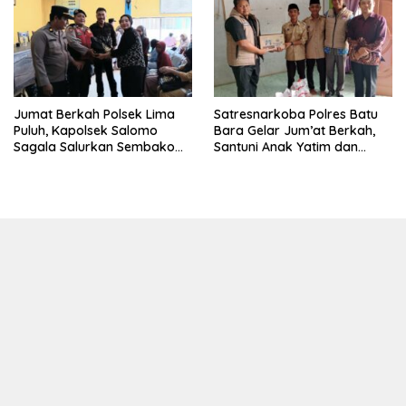
Satgas TMMD Ke-129 Kodim
0208/Asahan
Jumat Berkah Polsek Lima
Satresnarkoba Polres Batu
Puluh, Kapolsek Salomo
Bara Gelar Jum’at Berkah,
Sagala Salurkan Sembako
Santuni Anak Yatim dan
kepada 50 Petani di Simpang
Edukasi Bahaya Narkoba
Gambus