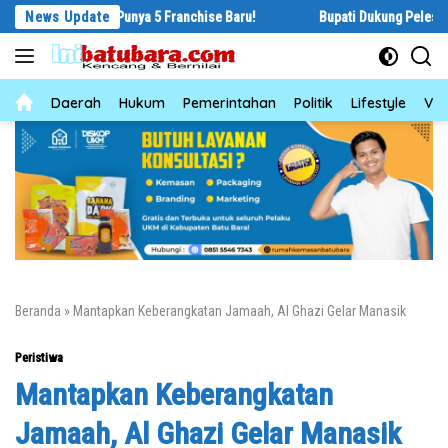
Langsung
ngsung Punya 5 Franchise Baru!
News Update
Bupati Dukung Pelestarian Budaya 
ke
konten
News
Daerah
Hukum
Pemerintahan
Politik
Lifestyle
Vid
Beranda
»
Mantapkan Keberangkatan Jamaah, Al Ghazi Gelar Manasik
Peristiwa
Mantapkan Keberangkatan
Jamaah, Al Ghazi Gelar Manasik