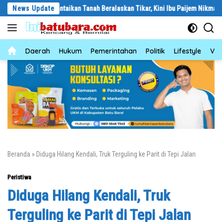
Langsung
ya Berlantaikan Tanah Beralaskan Tikar, Kini Ibu Paijem Nikmati Lantai R
News Update
ke
konten
News
Daerah
Hukum
Pemerintahan
Politik
Lifestyle
Vid
Beranda
»
Diduga Hilang Kendali, Truk Terguling ke Parit di Tepi Jalan
Peristiwa
Diduga Hilang Kendali, Truk
Terguling ke Parit di Tepi Jalan