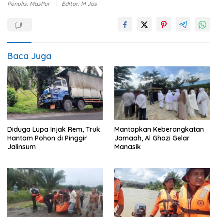
Penulis: MasPur
Editor: M Jos
Baca Juga
Diduga Lupa Injak Rem, Truk
Mantapkan Keberangkatan
Hantam Pohon di Pinggir
Jamaah, Al Ghazi Gelar
Jalinsum
Manasik