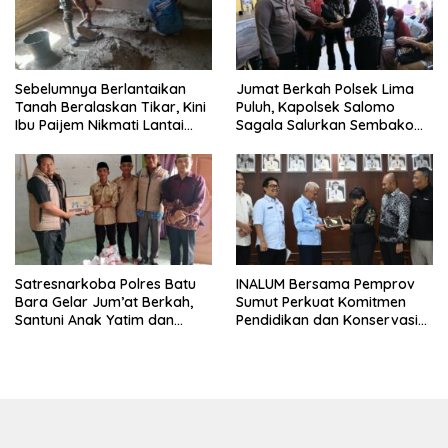
Sebelumnya Berlantaikan
Jumat Berkah Polsek Lima
Tanah Beralaskan Tikar, Kini
Puluh, Kapolsek Salomo
Ibu Paijem Nikmati Lantai
Sagala Salurkan Sembako
Rumah yang Layak Berkat
kepada 50 Petani di Simpang
Satgas TMMD Ke-129 Kodim
Gambus
0208/Asahan
Satresnarkoba Polres Batu
INALUM Bersama Pemprov
Bara Gelar Jum’at Berkah,
Sumut Perkuat Komitmen
Santuni Anak Yatim dan
Pendidikan dan Konservasi
Edukasi Bahaya Narkoba
Lingkungan