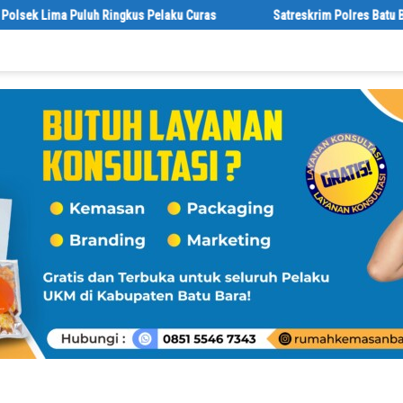
elaku Curas
Satreskrim Polres Batu Bara Ungkap Kasus Curat, Tig