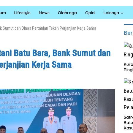
kum
Lifestyle
News
Olahraga
Opini
Lainnya
nk Sumut dan Dinas Pertanian Teken Perjanjian Kerja Sama
Ber
ani Batu Bara, Bank Sumut dan
erjanjian Kerja Sama
Kura
Ring
Satr
Bat
Kasu