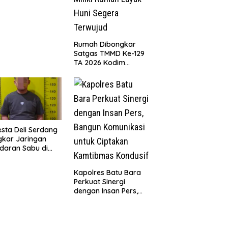
aku Diamankan
Rumah Dibongkar
Satgas TMMD Ke-129
TA 2026 Kodim
0208/Asahan, Bapak
Samsul Bahri Bahagia
Impiannya Miliki
Rumah Layak Huni
Segera Terwujud
esta Deli Serdang
kar Jaringan
daran Sabu di
r Merbau, Dua
gedar Dibekuk
Kapolres Batu Bara
an Barang Bukti
Perkuat Sinergi
73 Gram
dengan Insan Pers,
Bangun Komunikasi
untuk Ciptakan
Kamtibmas Kondusif