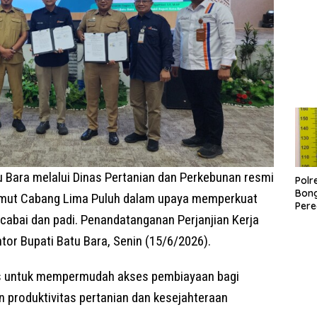
Pel
Bara melalui Dinas Pertanian dan Perkebunan resmi
Polr
Bong
umut Cabang Lima Puluh dalam upaya memperkuat
Pere
cabai dan padi. Penandatanganan Perjanjian Kerja
Paga
Pen
tor Bupati Batu Bara, Senin (15/6/2026).
deng
25,
gis untuk mempermudah akses pembiayaan bagi
 produktivitas pertanian dan kesejahteraan