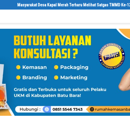
esa Kapal Merah Terharu Melihat Satgas TMMD Ke-129 Kodim 0208/Asahan 