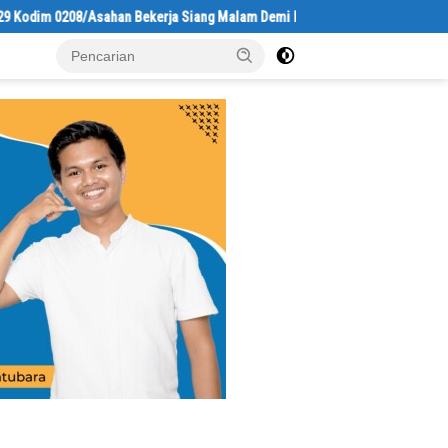
Bekerja Siang Malam Demi Renovasi Mushollah Al Maghribi
Laju K