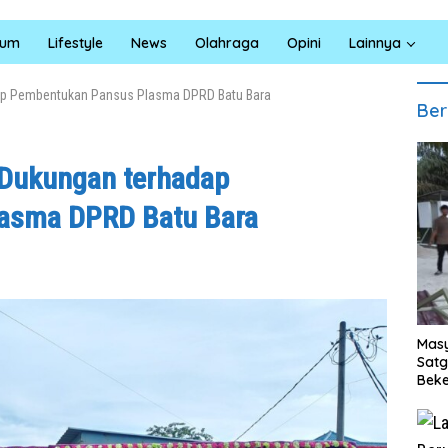
kum
Lifestyle
News
Olahraga
Opini
Lainnya
ap Pembentukan Pansus Plasma DPRD Batu Bara
Ber
 Dukungan terhadap
asma DPRD Batu Bara
Masy
Sat
Beke
Al M