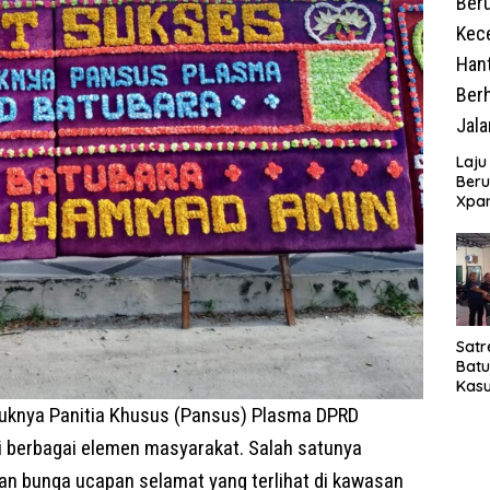
Laju
Beru
Xpa
yang
Jala
Satr
Bat
Kasu
Pel
uknya Panitia Khusus (Pansus) Plasma DPRD
i berbagai elemen masyarakat. Salah satunya
an bunga ucapan selamat yang terlihat di kawasan