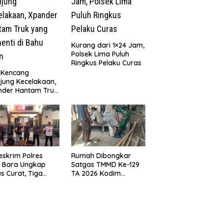
Kurang dari 1×24 Jam,
Polsek Lima Puluh
Ringkus Pelaku Curas
 Kencang
jung Kecelakaan,
nder Hantam Truk
 Berhenti di Bahu
n
eskrim Polres
Rumah Dibongkar
u Bara Ungkap
Satgas TMMD Ke-129
s Curat, Tiga
TA 2026 Kodim
aku Diamankan
0208/Asahan, Bapak
Samsul Bahri Bahagia
Impiannya Miliki
Rumah Layak Huni
Segera Terwujud