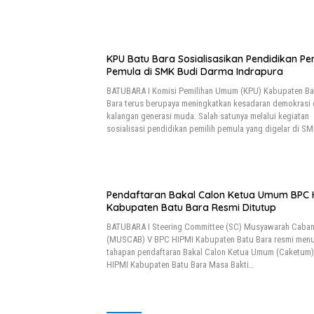
KPU Batu Bara Sosialisasikan Pendidikan Pem
Pemula di SMK Budi Darma Indrapura
BATUBARA I Komisi Pemilihan Umum (KPU) Kabupaten Ba
Bara terus berupaya meningkatkan kesadaran demokrasi 
kalangan generasi muda. Salah satunya melalui kegiatan
sosialisasi pendidikan pemilih pemula yang digelar di S
Pendaftaran Bakal Calon Ketua Umum BPC 
Kabupaten Batu Bara Resmi Ditutup
BATUBARA I Steering Committee (SC) Musyawarah Caba
(MUSCAB) V BPC HIPMI Kabupaten Batu Bara resmi men
tahapan pendaftaran Bakal Calon Ketua Umum (Caketum
HIPMI Kabupaten Batu Bara Masa Bakti…