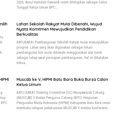
2026, Asrul Hamdani Damanik resmi ditetapkan sebagai Calon
Tunggal Ketua Umum BPC…
ilih
Lahan Sekolah Rakyat Mulai Dibenahi, Wujud
Nyata Komitmen Mewujudkan Pendidikan
Berkualitas
tu
di
BATUBARA I Pembangunan Sekolah Rakyat mulai menunjukkan
progres. Lahan yang akan digunakan sebagai lokasi
MK…
pembangunan kini mulai dibenahi menggunakan alat berat
sebagai tahap awal persiapan pembangunan. Hal ini dikatakan
Ketua…
HIPMI
Muscab ke V, HIPMI Batu Bara Buka Bursa Calon
Ketua Umum
ng
BATU BARA I Steering Committee (SC) Musyawarah Cabang
utup
(MUSCAB) V Badan Pengurus Cabang (BPC) Himpunan
) BPC
Pengusaha Muda Indonesia (HIPMI) Kabupaten Batu Bara resmi
membuka tahapan pelaksanaan MUSCAB V melalui konferensi…