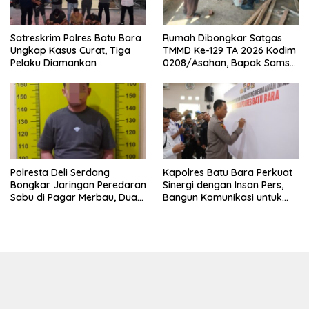
Satreskrim Polres Batu Bara
Rumah Dibongkar Satgas
Ungkap Kasus Curat, Tiga
TMMD Ke-129 TA 2026 Kodim
Pelaku Diamankan
0208/Asahan, Bapak Samsul
Bahri Bahagia Impiannya
Miliki Rumah Layak Huni
Segera Terwujud
Polresta Deli Serdang
Kapolres Batu Bara Perkuat
Bongkar Jaringan Peredaran
Sinergi dengan Insan Pers,
Sabu di Pagar Merbau, Dua
Bangun Komunikasi untuk
Pengedar Dibekuk dengan
Ciptakan Kamtibmas
Barang Bukti 25,73 Gram
Kondusif