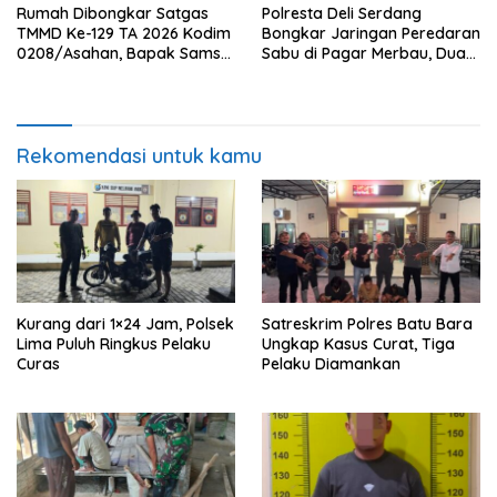
Rumah Dibongkar Satgas
Polresta Deli Serdang
TMMD Ke-129 TA 2026 Kodim
Bongkar Jaringan Peredaran
0208/Asahan, Bapak Samsul
Sabu di Pagar Merbau, Dua
Bahri Bahagia Impiannya
Pengedar Dibekuk dengan
Miliki Rumah Layak Huni
Barang Bukti 25,73 Gram
Segera Terwujud
Rekomendasi untuk kamu
Kurang dari 1×24 Jam, Polsek
Satreskrim Polres Batu Bara
Lima Puluh Ringkus Pelaku
Ungkap Kasus Curat, Tiga
Curas
Pelaku Diamankan