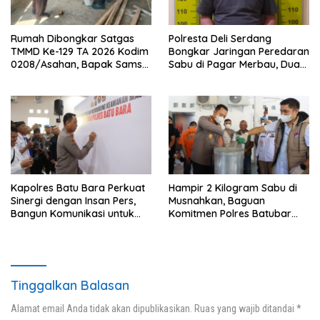
Rumah Dibongkar Satgas
Polresta Deli Serdang
TMMD Ke-129 TA 2026 Kodim
Bongkar Jaringan Peredaran
0208/Asahan, Bapak Samsul
Sabu di Pagar Merbau, Dua
Bahri Bahagia Impiannya
Pengedar Dibekuk dengan
Miliki Rumah Layak Huni
Barang Bukti 25,73 Gram
Segera Terwujud
Kapolres Batu Bara Perkuat
Hampir 2 Kilogram Sabu di
Sinergi dengan Insan Pers,
Musnahkan, Baguan
Bangun Komunikasi untuk
Komitmen Polres Batubar
Ciptakan Kamtibmas
Berantas Peredaran
Kondusif
Narkotika
Tinggalkan Balasan
Alamat email Anda tidak akan dipublikasikan.
Ruas yang wajib ditandai
*