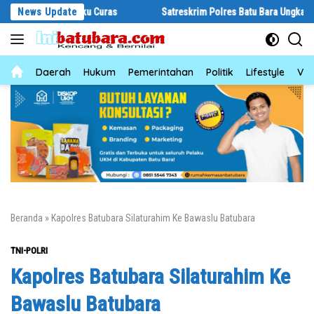
Langsung
s Pelaku Curas
News Update
Satreskrim Polres Batu Bara Ungkap Kasus Curat, 
ke
konten
News
Daerah
Hukum
Pemerintahan
Politik
Lifestyle
Vid
Beranda
»
Kapolres Batubara Silaturahim Ke Bawaslu Batubara
TNI-POLRI
Kapolres Batubara Silaturahim Ke
Bawaslu Batubara