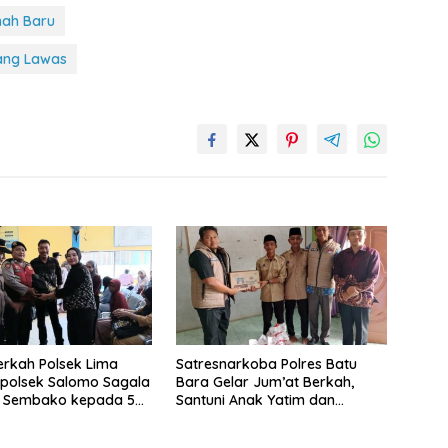
nah Baru
ang Lawas
rkah Polsek Lima
Satresnarkoba Polres Batu
apolsek Salomo Sagala
Bara Gelar Jum’at Berkah,
n Sembako kepada 50
Santuni Anak Yatim dan
i Simpang Gambus
Edukasi Bahaya Narkoba