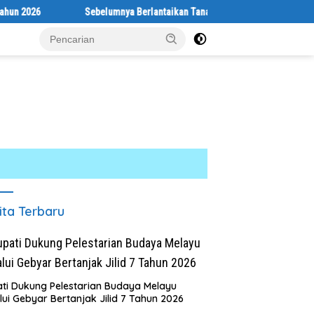
lumnya Berlantaikan Tanah Beralaskan Tikar, Kini Ibu Paijem Nikmati Lant
ita Terbaru
ti Dukung Pelestarian Budaya Melayu
lui Gebyar Bertanjak Jilid 7 Tahun 2026