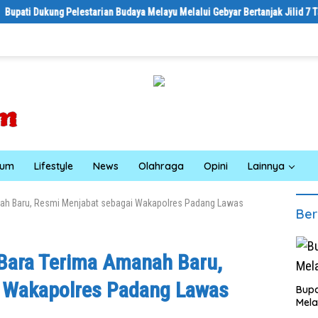
an Budaya Melayu Melalui Gebyar Bertanjak Jilid 7 Tahun 2026
Sebe
kum
Lifestyle
News
Olahraga
Opini
Lainnya
ah Baru, Resmi Menjabat sebagai Wakapolres Padang Lawas
Ber
Bara Terima Amanah Baru,
 Wakapolres Padang Lawas
Bupa
Mela