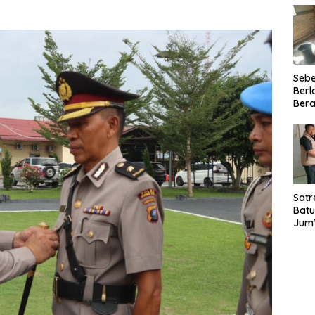
Seb
Berl
Bera
Ibu 
Lant
Laya
TMM
020
Satr
Batu
Jum’
Sant
dan 
Nar