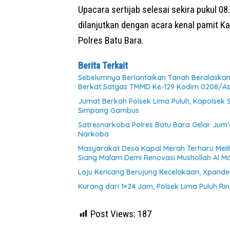
Upacara sertijab selesai sekira pukul 0
dilanjutkan dengan acara kenal pamit K
Polres Batu Bara.
Berita Terkait
Sebelumnya Berlantaikan Tanah Beralaskan 
Berkat Satgas TMMD Ke-129 Kodim 0208/A
Jumat Berkah Polsek Lima Puluh, Kapolsek
Simpang Gambus
Satresnarkoba Polres Batu Bara Gelar Jum’
Narkoba
Masyarakat Desa Kapal Merah Terharu Mel
Siang Malam Demi Renovasi Mushollah Al Ma
Laju Kencang Berujung Kecelakaan, Xpander
Kurang dari 1×24 Jam, Polsek Lima Puluh Ri
Post Views:
187