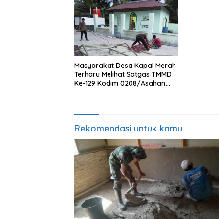
0208/Asahan
Masyarakat Desa Kapal Merah
Terharu Melihat Satgas TMMD
Ke-129 Kodim 0208/Asahan
Bekerja Siang Malam Demi
Renovasi Mushollah Al Maghribi
Rekomendasi untuk kamu