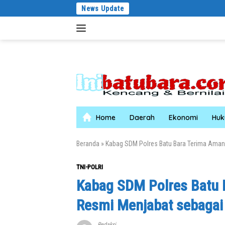
Langsung
News Update
Bupati Dukung Pelestari
ke
konten
Home
Daerah
Ekonomi
Hu
Beranda
»
Kabag SDM Polres Batu Bara Terima Aman
TNI-POLRI
Kabag SDM Polres Batu 
Resmi Menjabat sebagai
Redaksi