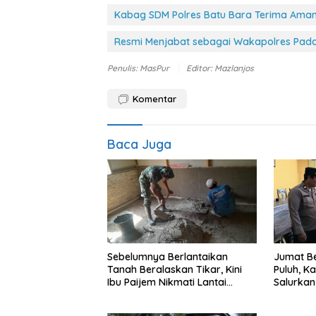
Kabag SDM Polres Batu Bara Terima Ama
Resmi Menjabat sebagai Wakapolres Pad
Penulis: MasPur
Editor: Mazlanjos
Komentar
Baca Juga
Sebelumnya Berlantaikan
Jumat Be
Tanah Beralaskan Tikar, Kini
Puluh, K
Ibu Paijem Nikmati Lantai
Salurka
Rumah yang Layak Berkat
Petani d
Satgas TMMD Ke-129 Kodim