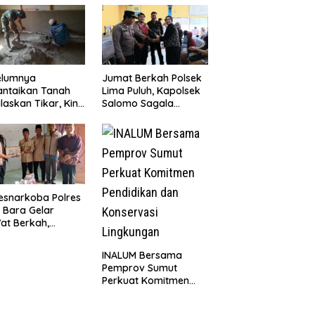
elumnya
Jumat Berkah Polsek
antaikan Tanah
Lima Puluh, Kapolsek
laskan Tikar, Kini
Salomo Sagala
Paijem Nikmati
Salurkan Sembako
ai Rumah yang
kepada 50 Petani di
k Berkat Satgas
Simpang Gambus
D Ke-129 Kodim
8/Asahan
esnarkoba Polres
 Bara Gelar
at Berkah,
uni Anak Yatim
Edukasi Bahaya
INALUM Bersama
koba
Pemprov Sumut
Perkuat Komitmen
Pendidikan dan
Konservasi