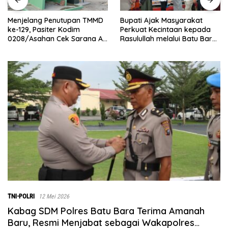
Bupati Ajak Masyarakat
Abaikan Hari Libur, Pasiter
Perkuat Kecintaan kepada
Kodim 0208/Asahan Kontrol
Rasulullah melalui Batu Bara
Renovasi MCK Mushollah Al
Bersholawat
Maghribi
TNI-POLRI
12 Mei 2026
Kabag SDM Polres Batu Bara Terima Amanah
Baru, Resmi Menjabat sebagai Wakapolres