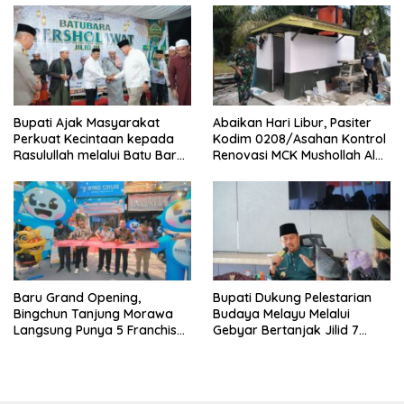
Bupati Ajak Masyarakat
Abaikan Hari Libur, Pasiter
Perkuat Kecintaan kepada
Kodim 0208/Asahan Kontrol
Rasulullah melalui Batu Bara
Renovasi MCK Mushollah Al
Bersholawat
Maghribi
‎Baru Grand Opening,
Bupati Dukung Pelestarian
Bingchun Tanjung Morawa
Budaya Melayu Melalui
Langsung Punya 5 Franchise
Gebyar Bertanjak Jilid 7
Baru!
Tahun 2026